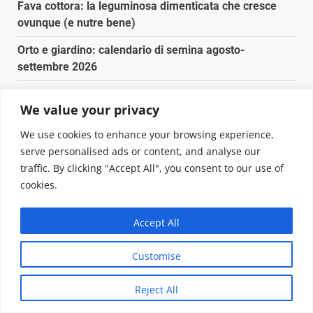
Fava cottora: la leguminosa dimenticata che cresce
ovunque (e nutre bene)
Orto e giardino: calendario di semina agosto-
settembre 2026
Nancy la tartaruga torna libera in Adriatico
We value your privacy
Fava cottora: come cucinarla, quando è di stagione e
We use cookies to enhance your browsing experience,
perché vale la pena
serve personalised ads or content, and analyse our
traffic. By clicking "Accept All", you consent to our use of
Copyright © 2025 Biopianeta.it proprietà di Jws Media
cookies.
Srl - Via Cavour 310 - 00184 Roma - P.Iva 17132921002
Questo blog non è una testata giornalistica, in quanto
Accept All
viene aggiornato senza alcuna periodicità. Non può
pertanto considerarsi un prodotto editoriale ai sensi
Customise
della legge n. 62 del 07.03.2001
|
DarkNews
von AF
themes.
Reject All