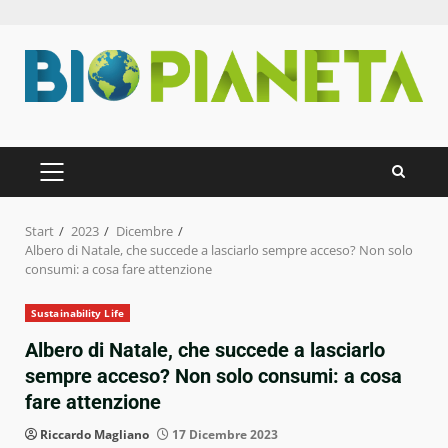
Zum
Inhalt
springen
PRIMÄRES
MENÜ
Start
2023
Dicembre
Albero di Natale, che succede a lasciarlo sempre acceso? Non solo
consumi: a cosa fare attenzione
Sustainability Life
Albero di Natale, che succede a lasciarlo
sempre acceso? Non solo consumi: a cosa
fare attenzione
Riccardo Magliano
17 Dicembre 2023