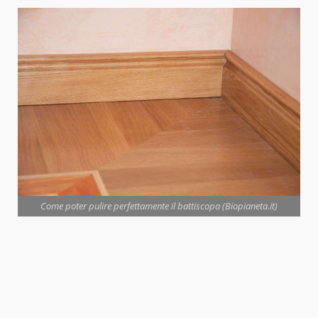
Come poter pulire perfettamente il battiscopa (Biopianeta.it)