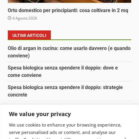
Orto domestico per principianti: cosa coltivare in 2 mq
4 Agosto 2026
ULTIMI ARTICOLI
Olio di argan in cucina: come usarlo davvero (e quando
conviene)
Spesa biologica senza spendere il doppio: dove e
come conviene
Spesa biologica senza spendere il doppio: strategie
concrete
Orto domestico per principianti: cosa coltivare in 2 mq
We value your privacy
Pulizia naturale della casa: 3 ingredienti che
We use cookies to enhance your browsing experience,
sostituiscono 10 prodotti chimici
serve personalised ads or content, and analyse our