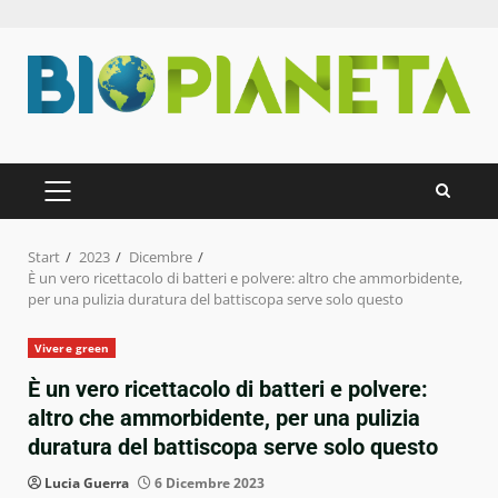
Zum
Inhalt
springen
PRIMÄRES
MENÜ
Start
2023
Dicembre
È un vero ricettacolo di batteri e polvere: altro che ammorbidente,
per una pulizia duratura del battiscopa serve solo questo
Vivere green
È un vero ricettacolo di batteri e polvere:
altro che ammorbidente, per una pulizia
duratura del battiscopa serve solo questo
Lucia Guerra
6 Dicembre 2023