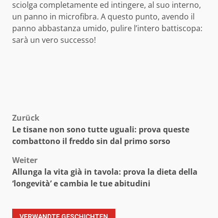
sciolga completamente ed intingere, al suo interno,
un panno in microfibra. A questo punto, avendo il
panno abbastanza umido, pulire l’intero battiscopa:
sarà un vero successo!
Beitragsnavigation
Zurück
Le tisane non sono tutte uguali: prova queste
combattono il freddo sin dal primo sorso
Weiter
Allunga la vita già in tavola: prova la dieta della
‘longevità’ e cambia le tue abitudini
VERWANDTE GESCHICHTEN