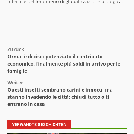
interni e del fenomeno di globalizzazione biologica.
Beitragsnavigation
Zurück
Ormai è deciso: potenziato il contributo
economico, finalmente più soldi in arrivo per le
famiglie
Weiter
Questi insetti sembrano carini e innocui ma
stanno invadendo le città: chiudi tutto o ti
entrano in casa
VERWANDTE GESCHICHTEN