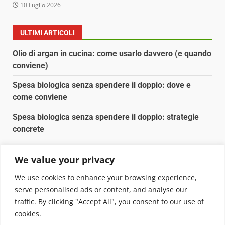
10 Luglio 2026
ULTIMI ARTICOLI
Olio di argan in cucina: come usarlo davvero (e quando
conviene)
Spesa biologica senza spendere il doppio: dove e
come conviene
Spesa biologica senza spendere il doppio: strategie
concrete
Orto domestico per principianti: cosa coltivare in 2 mq
We value your privacy
Pulizia naturale della casa: 3 ingredienti che
We use cookies to enhance your browsing experience,
sostituiscono 10 prodotti chimici
serve personalised ads or content, and analyse our
traffic. By clicking "Accept All", you consent to our use of
Copyright © 2025 Biopianeta.it proprietà di Jws Media
cookies.
Srl - Via Cavour 310 - 00184 Roma - P.Iva 17132921002