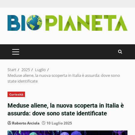
Zum
Inhalt
springen
PRIMÄRES
MENÜ
Start
2025
Luglio
Meduse aliene, la nuova scoperta in Italia è assurda: dove sono
state identificate
Curiosità
Meduse aliene, la nuova scoperta in Italia è
assurda: dove sono state identificate
Roberto Arciola
10 Luglio 2025