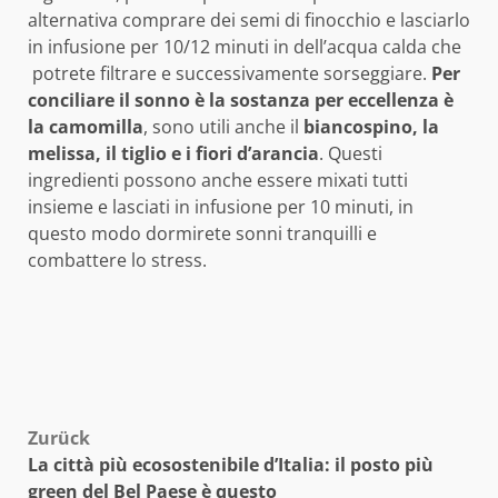
alternativa comprare dei semi di finocchio e lasciarlo
in infusione per 10/12 minuti in dell’acqua calda che
potrete filtrare e successivamente sorseggiare.
Per
conciliare il sonno è la sostanza per eccellenza è
la camomilla
, sono utili anche il
biancospino, la
melissa, il tiglio e i fiori d’arancia
. Questi
ingredienti possono anche essere mixati tutti
insieme e lasciati in infusione per 10 minuti, in
questo modo dormirete sonni tranquilli e
combattere lo stress.
Beitragsnavigation
Zurück
La città più ecosostenibile d’Italia: il posto più
green del Bel Paese è questo