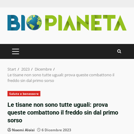
Zum
Inhalt
springen
PRIMÄRES
MENÜ
Start
2023
Dicembre
Le tisane non sono tutte uguali: prova queste combattono il
freddo sin dal primo sorso
Salute e benessere
Le tisane non sono tutte uguali: prova
queste combattono il freddo sin dal primo
sorso
Noemi Aloisi
6 Dicembre 2023