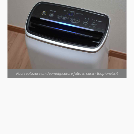
Puoi realizzare un deumidificatore fatto in casa - Biopianeta.it