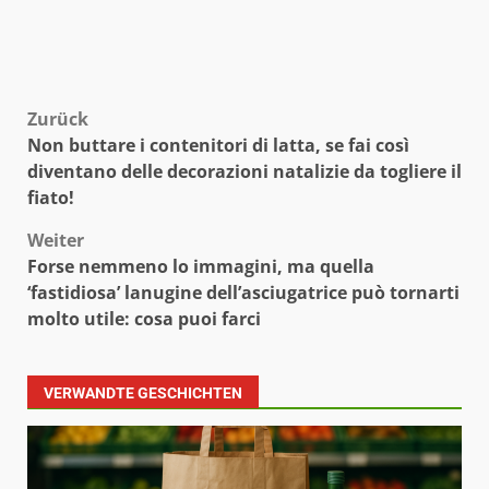
Beitragsnavigation
Zurück
Non buttare i contenitori di latta, se fai così
diventano delle decorazioni natalizie da togliere il
fiato!
Weiter
Forse nemmeno lo immagini, ma quella
‘fastidiosa’ lanugine dell’asciugatrice può tornarti
molto utile: cosa puoi farci
VERWANDTE GESCHICHTEN