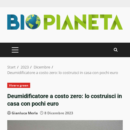
Zum
Inhalt
springen
PRIMÄRES
MENÜ
Start
2023
Dicembre
Deumidificatore a costo zero: lo costruisci in casa con pochi euro
Vivere green
Deumidificatore a costo zero: lo costruisci in
casa con pochi euro
Gianluca Merla
8 Dicembre 2023