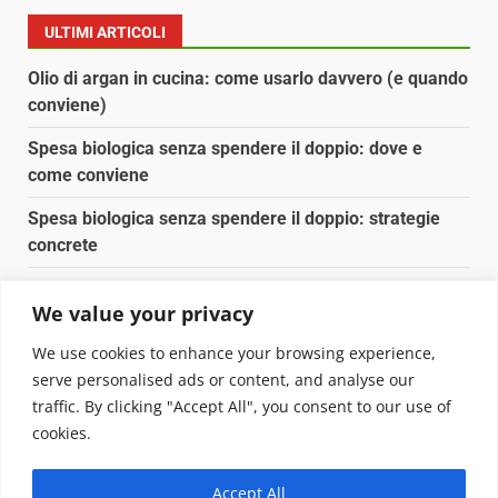
ULTIMI ARTICOLI
Olio di argan in cucina: come usarlo davvero (e quando
conviene)
Spesa biologica senza spendere il doppio: dove e
come conviene
Spesa biologica senza spendere il doppio: strategie
concrete
Orto domestico per principianti: cosa coltivare in 2 mq
We value your privacy
Pulizia naturale della casa: 3 ingredienti che
We use cookies to enhance your browsing experience,
sostituiscono 10 prodotti chimici
serve personalised ads or content, and analyse our
traffic. By clicking "Accept All", you consent to our use of
Copyright © 2025 Biopianeta.it proprietà di Jws Media
cookies.
Srl - Via Cavour 310 - 00184 Roma - P.Iva 17132921002
Questo blog non è una testata giornalistica, in quanto
Accept All