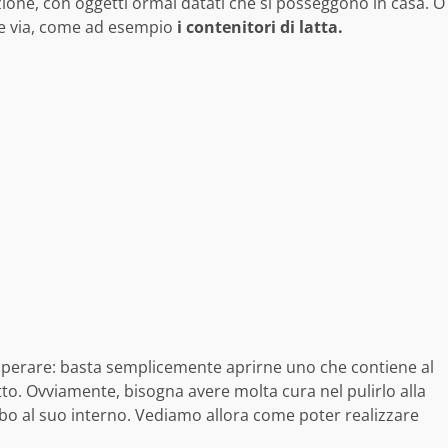
zione, con oggetti ormai datati che si posseggono in casa. O
are via, come ad esempio
i contenitori di latta.
uperare: basta semplicemente aprirne uno che contiene al
atto. Ovviamente, bisogna avere molta cura nel pulirlo alla
cibo al suo interno. Vediamo allora come poter realizzare