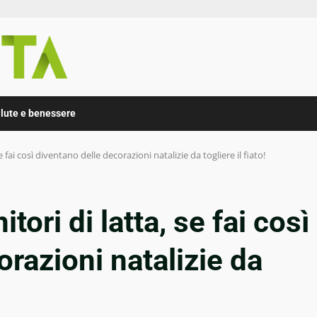
lute e benessere
 fai così diventano delle decorazioni natalizie da togliere il fiato!
tori di latta, se fai così
razioni natalizie da