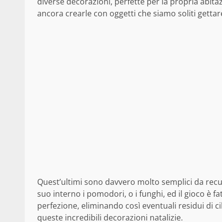
diverse decorazioni, perfette per la propria abita
ancora crearle con oggetti che siamo soliti gett
Quest’ultimi sono davvero molto semplici da rec
suo interno i pomodori, o i funghi, ed il gioco è f
perfezione, eliminando così eventuali residui di 
queste incredibili decorazioni natalizie.