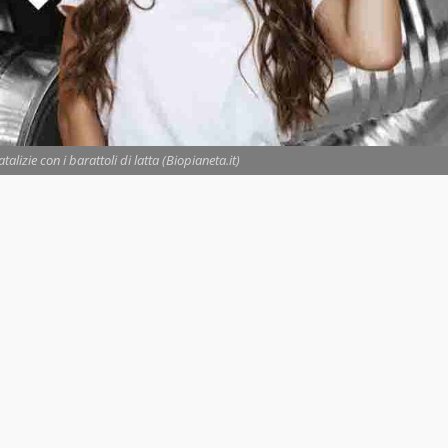
alizie con i barattoli di latta (Biopianeta.it)