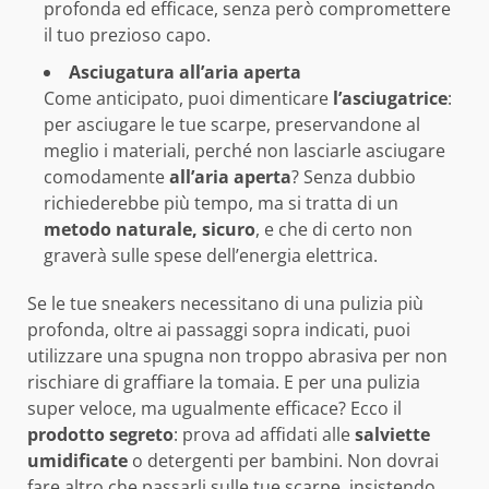
profonda ed efficace, senza però compromettere
il tuo prezioso capo.
Asciugatura all’aria aperta
Come anticipato, puoi dimenticare
l’asciugatrice
:
per asciugare le tue scarpe, preservandone al
meglio i materiali, perché non lasciarle asciugare
comodamente
all’aria aperta
? Senza dubbio
richiederebbe più tempo, ma si tratta di un
metodo naturale, sicuro
, e che di certo non
graverà sulle spese dell’energia elettrica.
Se le tue sneakers necessitano di una pulizia più
profonda, oltre ai passaggi sopra indicati, puoi
utilizzare una spugna non troppo abrasiva per non
rischiare di graffiare la tomaia. E per una pulizia
super veloce, ma ugualmente efficace? Ecco il
prodotto segreto
: prova ad affidati alle
salviette
umidificate
o detergenti per bambini. Non dovrai
fare altro che passarli sulle tue scarpe, insistendo