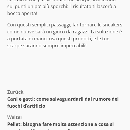
sui punti un po’ più sporchi: il risultato ti lascerà a
bocca aperta!
Con questi semplici passaggi, far tornare le sneakers
come nuove sarà un gioco da ragazzi. La soluzione è
a portata di mano: usa questi prodotti, e le tue
scarpe saranno sempre impeccabili!
Beitragsnavigation
Zurück
Cani e gatti: come salvaguardarli dal rumore dei
fuochi d’artificio
Weiter
Pellet: bisogna fare molta attenzione a cosa si