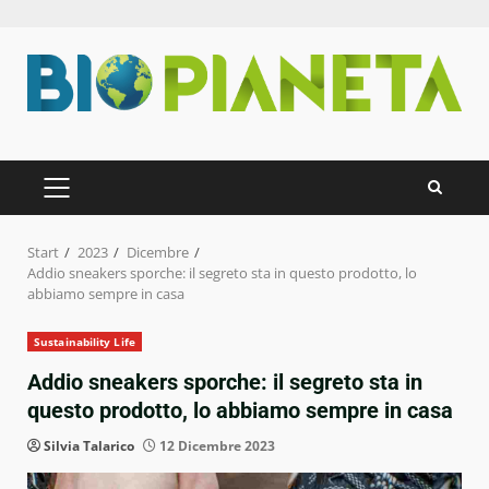
Zum
Inhalt
springen
PRIMÄRES
MENÜ
Start
2023
Dicembre
Addio sneakers sporche: il segreto sta in questo prodotto, lo
abbiamo sempre in casa
Sustainability Life
Addio sneakers sporche: il segreto sta in
questo prodotto, lo abbiamo sempre in casa
Silvia Talarico
12 Dicembre 2023