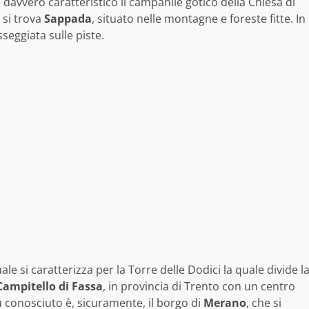
è davvero caratteristico il campanile gotico della Chiesa di
o si trova
Sappada
, situato nelle montagne e foreste fitte. In
seggiata sulle piste.
uale si caratterizza per la Torre delle Dodici la quale divide l
Campitello di Fassa
, in provincia di Trento con un centro
iù conosciuto è, sicuramente, il borgo di
Merano
, che si