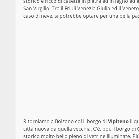
storico è ricco di casette in pietra ed in legno ed 
San Virgilio. Tra il Friuli Venezia Giulia ed il Venet
caso di neve, si potrebbe optare per una bella pas
Ritorniamo a Bolzano col il borgo di
Vipiteno
il q
città nuova da quella vecchia. C’è, poi, il borgo di
storico molto bello pieno di vetrine illuminate. P