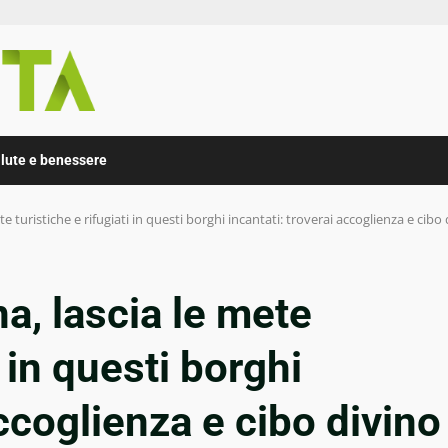
lute e benessere
 turistiche e rifugiati in questi borghi incantati: troverai accoglienza e cibo
, lascia le mete
i in questi borghi
accoglienza e cibo divino