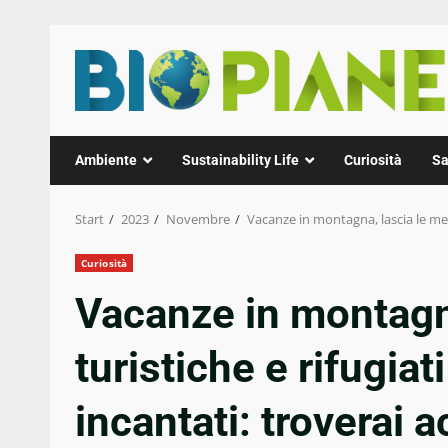
Zum
Inhalt
springen
Ambiente
Sustainability Life
Curiosità
Sa
Start
2023
Novembre
Vacanze in montagna, lascia le mete
Curiosità
Vacanze in montagna
turistiche e rifugiat
incantati: troverai 