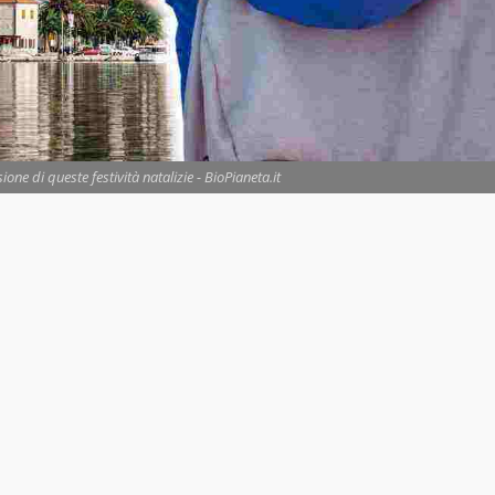
sione di queste festività natalizie - BioPianeta.it