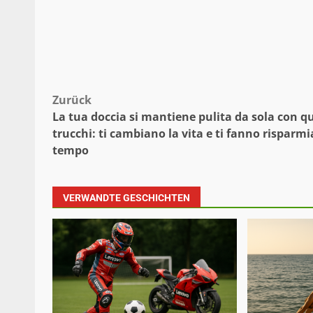
Beitragsnavigation
Zurück
La tua doccia si mantiene pulita da sola con q
trucchi: ti cambiano la vita e ti fanno risparmi
tempo
VERWANDTE GESCHICHTEN