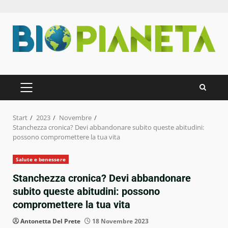
Zum
Inhalt
springen
PRIMÄRES
MENÜ
Start
2023
Novembre
Stanchezza cronica? Devi abbandonare subito queste abitudini:
possono compromettere la tua vita
Salute e benessere
Stanchezza cronica? Devi abbandonare
subito queste abitudini: possono
compromettere la tua vita
Antonetta Del Prete
18 Novembre 2023