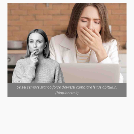
Se sei sempre stanco forse dovresti cambiare le tue abitudini
(biopianeta.it)