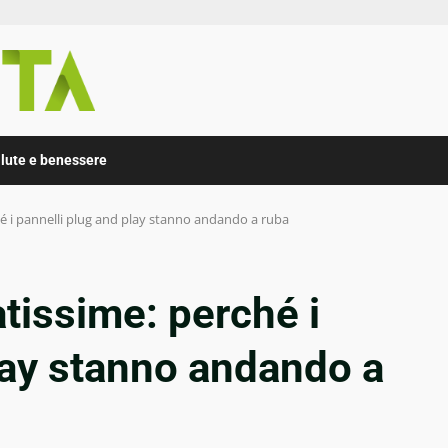
lute e benessere
hé i pannelli plug and play stanno andando a ruba
atissime: perché i
lay stanno andando a