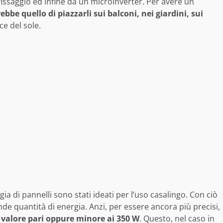
 fissaggio ed infine da un microinverter. Per avere un
rebbe quello di piazzarli sui balconi, nei giardini, sui
e del sole.
ogia di pannelli sono stati ideati per l’uso casalingo. Con ciò
e quantità di energia. Anzi, per essere ancora più precisi,
 valore pari oppure minore ai 350 W
. Questo, nel caso in