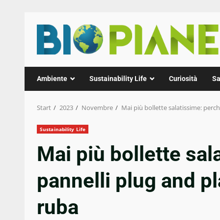
Zum
Inhalt
springen
Ambiente
Sustainability Life
Curiosità
Sa
Start
2023
Novembre
Mai più bollette salatissime: perc
Sustainability Life
Mai più bollette sal
pannelli plug and p
ruba