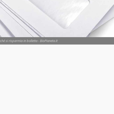
hé si risparmia in bolletta - BioPianeta.it