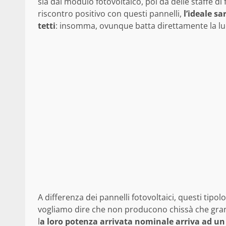
sia dal modulo fotovoltaico, poi da delle staffe di
riscontro positivo con questi pannelli,
l’ideale sa
tetti
: insomma, ovunque batta direttamente la luc
A differenza dei pannelli fotovoltaici, questi tipol
vogliamo dire che non producono chissà che grand
l
a loro potenza arrivata nominale arriva ad un