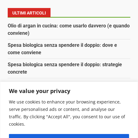
ULTIMI ARTICOLI
Olio di argan in cucina: come usarlo davvero (e quando
conviene)
Spesa biologica senza spendere il doppio: dove e
come conviene
Spesa biologica senza spendere il doppio: strategie
concrete
Orto domestico per principianti: cosa coltivare in 2 mq
We value your privacy
Pulizia naturale della casa: 3 ingredienti che
We use cookies to enhance your browsing experience,
sostituiscono 10 prodotti chimici
serve personalised ads or content, and analyse our
traffic. By clicking "Accept All", you consent to our use of
Copyright © 2025 Biopianeta.it proprietà di Jws Media
cookies.
Srl - Via Cavour 310 - 00184 Roma - P.Iva 17132921002
Questo blog non è una testata giornalistica, in quanto