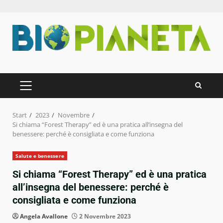
Zum
Inhalt
springen
PRIMÄRES
MENÜ
Start
2023
Novembre
Si chiama “Forest Therapy” ed è una pratica all’insegna del
benessere: perché è consigliata e come funziona
Salute e benessere
Si chiama “Forest Therapy” ed è una pratica
all’insegna del benessere: perché è
consigliata e come funziona
Angela Avallone
2 Novembre 2023