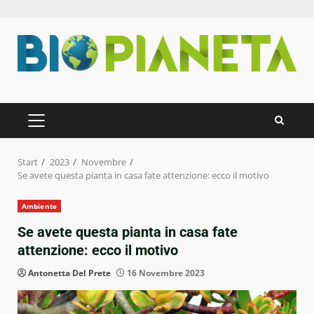
Zum
Inhalt
springen
PRIMÄRES
MENÜ
Start
2023
Novembre
Se avete questa pianta in casa fate attenzione: ecco il motivo
Ambiente
Se avete questa pianta in casa fate
attenzione: ecco il motivo
Antonetta Del Prete
16 Novembre 2023