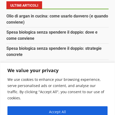
ULTIMI ARTICOLI
Olio di argan in cucina: come usarlo davvero (e quando
conviene)
Spesa biologica senza spendere il doppio: dove e
come conviene
Spesa biologica senza spendere il doppio: strategie
concrete
Orto domestico per principianti: cosa coltivare in 2 mq
We value your privacy
Pulizia naturale della casa: 3 ingredienti che
We use cookies to enhance your browsing experience,
sostituiscono 10 prodotti chimici
serve personalised ads or content, and analyse our
traffic. By clicking "Accept All", you consent to our use of
Copyright © 2025 Biopianeta.it proprietà di Jws Media
cookies.
Srl - Via Cavour 310 - 00184 Roma - P.Iva 17132921002
Questo blog non è una testata giornalistica, in quanto
Accept All
viene aggiornato senza alcuna periodicità. Non può