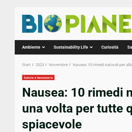
Zum
Inhalt
springen
Ambiente
Sustainability Life
Curiosità
Sa
Start
2023
Novembre
Nausea: 10 rimedi naturali per al
Salute e benessere
Nausea: 10 rimedi n
una volta per tutte
spiacevole