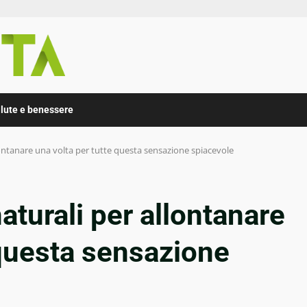
lute e benessere
lontanare una volta per tutte questa sensazione spiacevole
aturali per allontanare
 questa sensazione