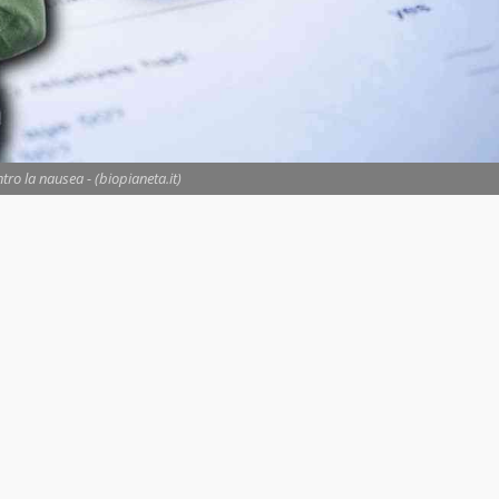
tro la nausea - (biopianeta.it)