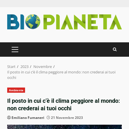
Zum
Inhalt
springen
PRIMÄRES
MENÜ
Start
2023
Novembre
Il posto in cui c’è il clima peggiore al mondo: non crederai ai tuoi
occhi
Ambiente
Il posto in cui c’è il clima peggiore al mondo:
non crederai ai tuoi occhi
Emiliano Fumaneri
21 Novembre 2023