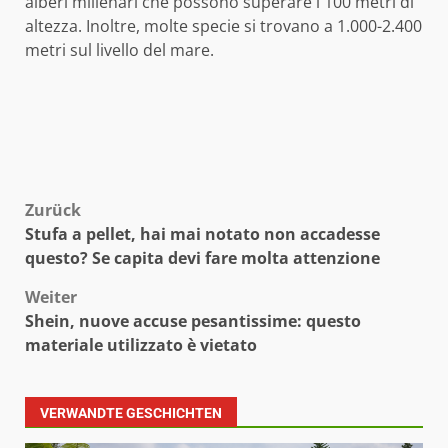
alberi millenari che possono superare i 100 metri di
altezza. Inoltre, molte specie si trovano a 1.000-2.400
metri sul livello del mare.
Beitragsnavigation
Zurück
Stufa a pellet, hai mai notato non accadesse
questo? Se capita devi fare molta attenzione
Weiter
Shein, nuove accuse pesantissime: questo
materiale utilizzato è vietato
VERWANDTE GESCHICHTEN