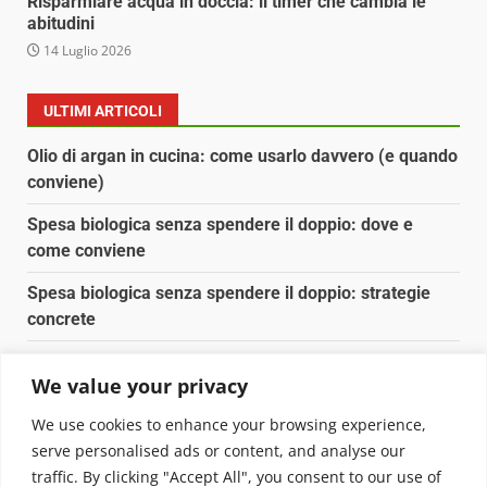
Risparmiare acqua in doccia: il timer che cambia le
abitudini
14 Luglio 2026
ULTIMI ARTICOLI
Olio di argan in cucina: come usarlo davvero (e quando
conviene)
Spesa biologica senza spendere il doppio: dove e
come conviene
Spesa biologica senza spendere il doppio: strategie
concrete
Orto domestico per principianti: cosa coltivare in 2 mq
We value your privacy
Pulizia naturale della casa: 3 ingredienti che
We use cookies to enhance your browsing experience,
sostituiscono 10 prodotti chimici
serve personalised ads or content, and analyse our
traffic. By clicking "Accept All", you consent to our use of