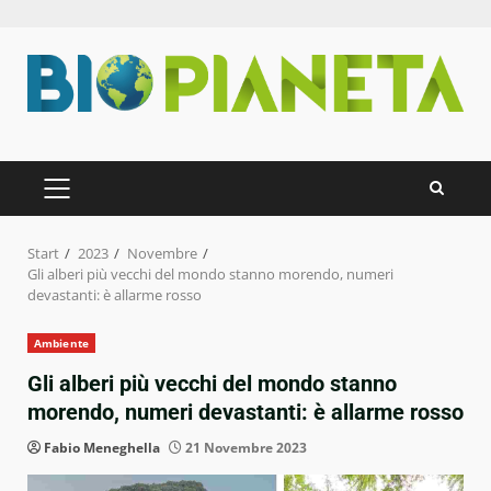
Zum
Inhalt
springen
PRIMÄRES
MENÜ
Start
2023
Novembre
Gli alberi più vecchi del mondo stanno morendo, numeri
devastanti: è allarme rosso
Ambiente
Gli alberi più vecchi del mondo stanno
morendo, numeri devastanti: è allarme rosso
Fabio Meneghella
21 Novembre 2023