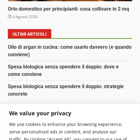
Orto domestico per principianti: cosa coltivare in 2 mq
4 Agosto 2026
ULTIMI ARTICOLI
Olio di argan in cucina: come usarlo davvero (e quando
conviene)
Spesa biologica senza spendere il doppio: dove e
come conviene
Spesa biologica senza spendere il doppio: strategie
concrete
Orto domestico per principianti: cosa coltivare in 2 mq
We value your privacy
Pulizia naturale della casa: 3 ingredienti che
We use cookies to enhance your browsing experience,
sostituiscono 10 prodotti chimici
serve personalised ads or content, and analyse our
traffic. By clicking "Accept All", you consent to our use of