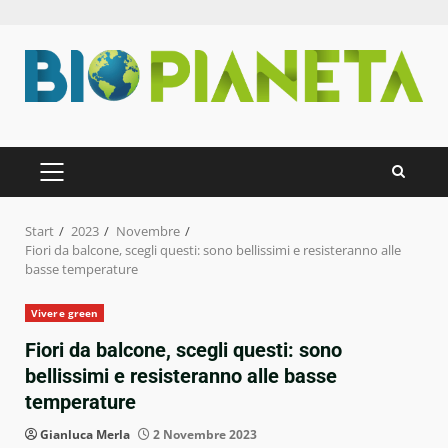
Zum
Inhalt
springen
PRIMÄRES
MENÜ
Start
2023
Novembre
Fiori da balcone, scegli questi: sono bellissimi e resisteranno alle
basse temperature
Vivere green
Fiori da balcone, scegli questi: sono
bellissimi e resisteranno alle basse
temperature
Gianluca Merla
2 Novembre 2023