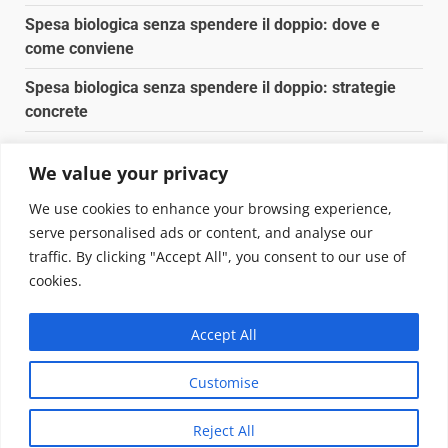
Spesa biologica senza spendere il doppio: dove e
come conviene
Spesa biologica senza spendere il doppio: strategie
concrete
Orto domestico per principianti: cosa coltivare in 2 mq
We value your privacy
Pulizia naturale della casa: 3 ingredienti che
We use cookies to enhance your browsing experience,
sostituiscono 10 prodotti chimici
serve personalised ads or content, and analyse our
traffic. By clicking "Accept All", you consent to our use of
Copyright © 2025 Biopianeta.it proprietà di Jws Media
cookies.
Srl - Via Cavour 310 - 00184 Roma - P.Iva 17132921002
Questo blog non è una testata giornalistica, in quanto
Accept All
viene aggiornato senza alcuna periodicità. Non può
pertanto considerarsi un prodotto editoriale ai sensi
Customise
della legge n. 62 del 07.03.2001
|
DarkNews
von AF
themes.
Reject All