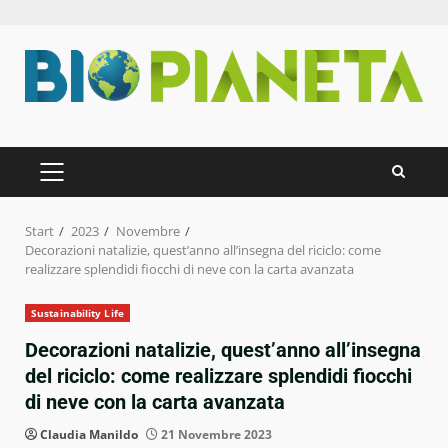
Zum
Inhalt
springen
PRIMÄRES
MENÜ
Start
2023
Novembre
Decorazioni natalizie, quest’anno all’insegna del riciclo: come
realizzare splendidi fiocchi di neve con la carta avanzata
Sustainability Life
Decorazioni natalizie, quest’anno all’insegna
del riciclo: come realizzare splendidi fiocchi
di neve con la carta avanzata
Claudia Manildo
21 Novembre 2023