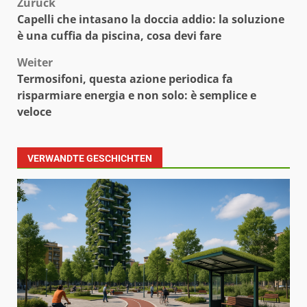
Beitragsnavigation
Zurück
Capelli che intasano la doccia addio: la soluzione
è una cuffia da piscina, cosa devi fare
Weiter
Termosifoni, questa azione periodica fa
risparmiare energia e non solo: è semplice e
veloce
VERWANDTE GESCHICHTEN