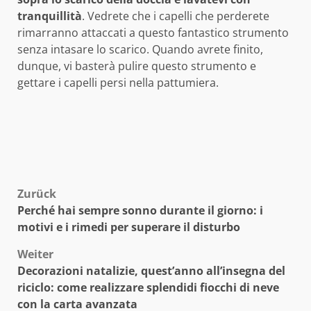
tranquillità
. Vedrete che i capelli che perderete
rimarranno attaccati a questo fantastico strumento
senza intasare lo scarico. Quando avrete finito,
dunque, vi basterà pulire questo strumento e
gettare i capelli persi nella pattumiera.
Beitragsnavigation
Zurück
Perché hai sempre sonno durante il giorno: i
motivi e i rimedi per superare il disturbo
Weiter
Decorazioni natalizie, quest’anno all’insegna del
riciclo: come realizzare splendidi fiocchi di neve
con la carta avanzata