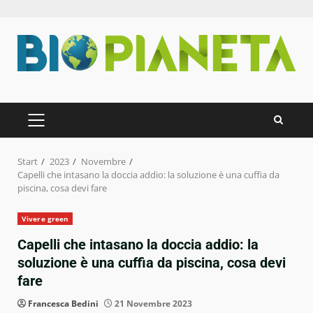
Zum
Inhalt
springen
PRIMÄRES
MENÜ
Start
2023
Novembre
Capelli che intasano la doccia addio: la soluzione è una cuffia da
piscina, cosa devi fare
Vivere green
Capelli che intasano la doccia addio: la
soluzione è una cuffia da piscina, cosa devi
fare
Francesca Bedini
21 Novembre 2023