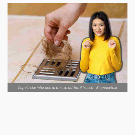
Capelli che intasano la doccia addio: il trucco - Biopianeta.it