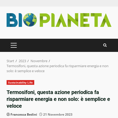
Zum
Inhalt
springen
PRIMÄRES
MENÜ
Start
2023
Novembre
Termosifoni, questa azione periodica fa risparmiare energia e non
solo: è semplice e veloce
Sustainability Life
Termosifoni, questa azione periodica fa
risparmiare energia e non solo: è semplice e
veloce
Francesca Bedini
21 Novembre 2023