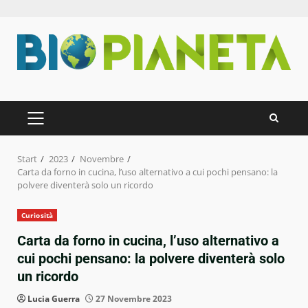
Zum
Inhalt
springen
PRIMÄRES
MENÜ
Start
2023
Novembre
Carta da forno in cucina, l’uso alternativo a cui pochi pensano: la
polvere diventerà solo un ricordo
Curiosità
Carta da forno in cucina, l’uso alternativo a
cui pochi pensano: la polvere diventerà solo
un ricordo
Lucia Guerra
27 Novembre 2023