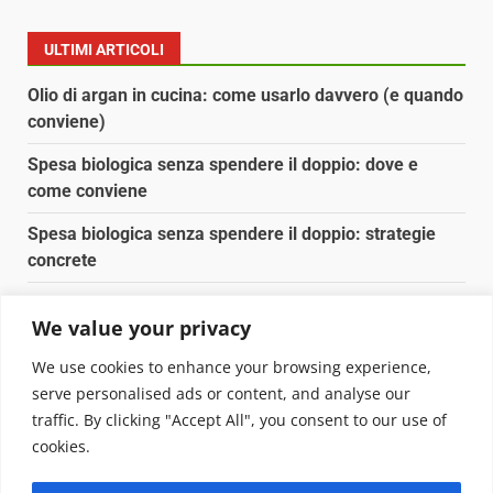
ULTIMI ARTICOLI
Olio di argan in cucina: come usarlo davvero (e quando
conviene)
Spesa biologica senza spendere il doppio: dove e
come conviene
Spesa biologica senza spendere il doppio: strategie
concrete
Orto domestico per principianti: cosa coltivare in 2 mq
We value your privacy
Pulizia naturale della casa: 3 ingredienti che
We use cookies to enhance your browsing experience,
sostituiscono 10 prodotti chimici
serve personalised ads or content, and analyse our
traffic. By clicking "Accept All", you consent to our use of
Copyright © 2025 Biopianeta.it proprietà di Jws Media
cookies.
Srl - Via Cavour 310 - 00184 Roma - P.Iva 17132921002
Questo blog non è una testata giornalistica, in quanto