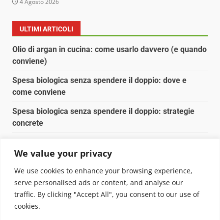
4 Agosto 2026
ULTIMI ARTICOLI
Olio di argan in cucina: come usarlo davvero (e quando
conviene)
Spesa biologica senza spendere il doppio: dove e
come conviene
Spesa biologica senza spendere il doppio: strategie
concrete
Orto domestico per principianti: cosa coltivare in 2 mq
We value your privacy
Pulizia naturale della casa: 3 ingredienti che
We use cookies to enhance your browsing experience,
sostituiscono 10 prodotti chimici
serve personalised ads or content, and analyse our
traffic. By clicking "Accept All", you consent to our use of
Copyright © 2025 Biopianeta.it proprietà di Jws Media
cookies.
Srl - Via Cavour 310 - 00184 Roma - P.Iva 17132921002