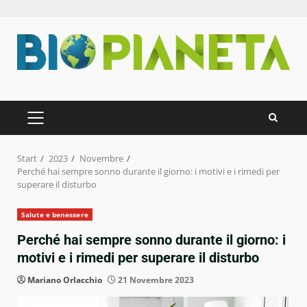
Zum
Inhalt
springen
PRIMÄRES
MENÜ
Start
2023
Novembre
Perché hai sempre sonno durante il giorno: i motivi e i rimedi per
superare il disturbo
Salute e benessere
Perché hai sempre sonno durante il giorno: i
motivi e i rimedi per superare il disturbo
Mariano Orlacchio
21 Novembre 2023