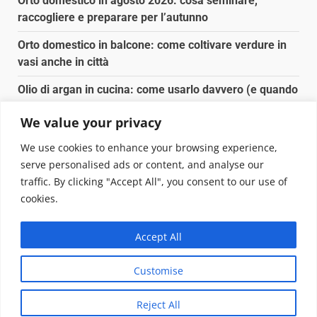
Orto domestico in agosto 2026: cosa seminare,
raccogliere e preparare per l’autunno
Orto domestico in balcone: come coltivare verdure in
vasi anche in città
Olio di argan in cucina: come usarlo davvero (e quando
conviene)
We value your privacy
Spesa biologica senza spendere il doppio: dove e
We use cookies to enhance your browsing experience,
come conviene
serve personalised ads or content, and analyse our
traffic. By clicking "Accept All", you consent to our use of
Copyright © 2025 Biopianeta.it proprietà di Jws Media
cookies.
Srl - Via Cavour 310 - 00184 Roma - P.Iva 17132921002
Questo blog non è una testata giornalistica, in quanto
Accept All
viene aggiornato senza alcuna periodicità. Non può
pertanto considerarsi un prodotto editoriale ai sensi
Customise
della legge n. 62 del 07.03.2001
|
DarkNews
von AF
themes.
Reject All