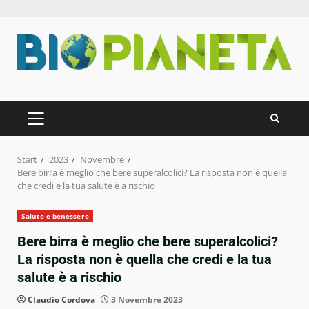
Zum
Inhalt
springen
PRIMÄRES
MENÜ
Start
2023
Novembre
Bere birra è meglio che bere superalcolici? La risposta non è quella
che credi e la tua salute è a rischio
Salute e benessere
Bere birra è meglio che bere superalcolici?
La risposta non è quella che credi e la tua
salute è a rischio
Claudio Cordova
3 Novembre 2023