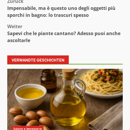
Beitragsnavigation
Zurück
Impensabile, ma è questo uno degli oggetti più
sporchi in bagno: lo trascuri spesso
Weiter
Sapevi che le piante cantano? Adesso puoi anche
ascoltarle
VERWANDTE GESCHICHTEN
Salute e benessere