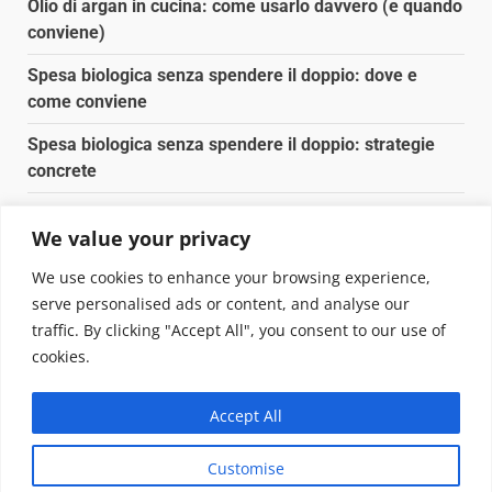
Olio di argan in cucina: come usarlo davvero (e quando
conviene)
Spesa biologica senza spendere il doppio: dove e
come conviene
Spesa biologica senza spendere il doppio: strategie
concrete
Orto domestico per principianti: cosa coltivare in 2 mq
We value your privacy
Pulizia naturale della casa: 3 ingredienti che
We use cookies to enhance your browsing experience,
sostituiscono 10 prodotti chimici
serve personalised ads or content, and analyse our
traffic. By clicking "Accept All", you consent to our use of
Copyright © 2025 Biopianeta.it proprietà di Jws Media
cookies.
Srl - Via Cavour 310 - 00184 Roma - P.Iva 17132921002
Questo blog non è una testata giornalistica, in quanto
Accept All
viene aggiornato senza alcuna periodicità. Non può
pertanto considerarsi un prodotto editoriale ai sensi
Customise
della legge n. 62 del 07.03.2001
|
DarkNews
von AF