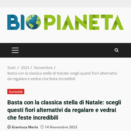
Zum
Inhalt
springen
PRIMÄRES
MENÜ
Start
2023
Novembre
Basta con la classica stella di Natale: scegli questi fiori alternativi
da regalare e vedrai che feste incredibili
Curiosità
Basta con la classica stella di Natale: scegli
questi fiori alternativi da regalare e vedrai
che feste incredibili
Gianluca Merla
14 Novembre 2023