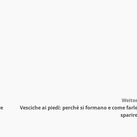
Weite
re
Vesciche ai piedi: perché si formano e come farl
sparir