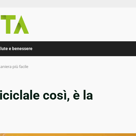
lute e benessere
maniera più facile
ciclale così, è la