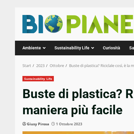
Zum
Inhalt
springen
Ambiente
Sustainability Life
Curiosità
Sa
Start
2023
Ottobre
Buste di plastica? Riciclale così, è la 
Sustainability Life
Buste di plastica? Ri
maniera più facile
Giusy Pirosa
1 Ottobre 2023