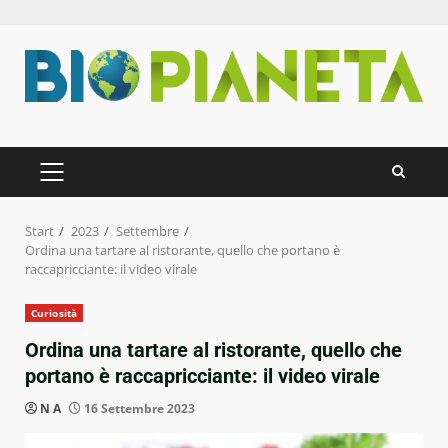
Zum
Inhalt
springen
PRIMÄRES
MENÜ
Start
2023
Settembre
Ordina una tartare al ristorante, quello che portano è
raccapricciante: il video virale
Curiosità
Ordina una tartare al ristorante, quello che
portano è raccapricciante: il video virale
N A
16 Settembre 2023