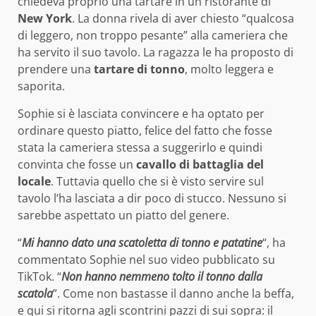
chiedeva proprio una tartare in un ristorante di
New York
. La donna rivela di aver chiesto “qualcosa
di leggero, non troppo pesante” alla cameriera che
ha servito il suo tavolo. La ragazza le ha proposto di
prendere una
tartare di tonno
, molto leggera e
saporita.
Sophie si è lasciata convincere e ha optato per
ordinare questo piatto, felice del fatto che fosse
stata la cameriera stessa a suggerirlo e quindi
convinta che fosse un
cavallo di battaglia del
locale
. Tuttavia quello che si è visto servire sul
tavolo l’ha lasciata a dir poco di stucco. Nessuno si
sarebbe aspettato un piatto del genere.
“
Mi hanno dato una scatoletta di tonno e patatine
“, ha
commentato Sophie nel suo video pubblicato su
TikTok. “
Non hanno nemmeno tolto il tonno dalla
scatola
”. Come non bastasse il danno anche la beffa,
e qui si ritorna agli scontrini pazzi di sui sopra: il