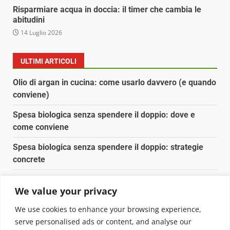
Risparmiare acqua in doccia: il timer che cambia le
abitudini
14 Luglio 2026
ULTIMI ARTICOLI
Olio di argan in cucina: come usarlo davvero (e quando
conviene)
Spesa biologica senza spendere il doppio: dove e
come conviene
Spesa biologica senza spendere il doppio: strategie
concrete
Orto domestico per principianti: cosa coltivare in 2 mq
We value your privacy
Pulizia naturale della casa: 3 ingredienti che
We use cookies to enhance your browsing experience,
sostituiscono 10 prodotti chimici
serve personalised ads or content, and analyse our