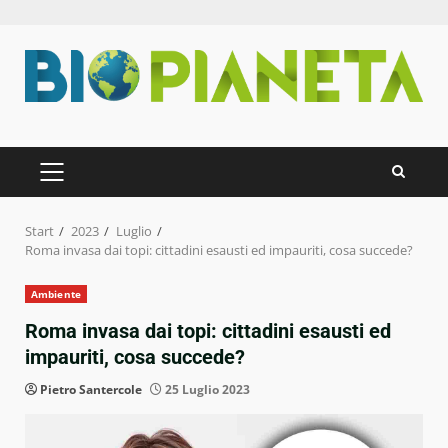
Zum
Inhalt
springen
PRIMÄRES
MENÜ
Start
2023
Luglio
Roma invasa dai topi: cittadini esausti ed impauriti, cosa succede?
Ambiente
Roma invasa dai topi: cittadini esausti ed
impauriti, cosa succede?
Pietro Santercole
25 Luglio 2023