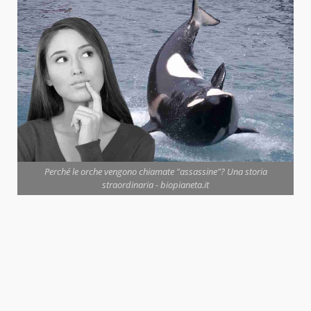
Perché le orche vengono chiamate "assassine"? Una storia
straordinaria - biopianeta.it