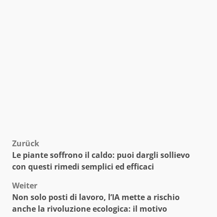
Beitragsnavigation
Zurück
Le piante soffrono il caldo: puoi dargli sollievo
con questi rimedi semplici ed efficaci
Weiter
Non solo posti di lavoro, l’IA mette a rischio
anche la rivoluzione ecologica: il motivo