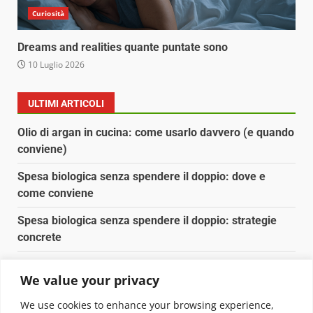
Curiosità
Dreams and realities quante puntate sono
10 Luglio 2026
ULTIMI ARTICOLI
Olio di argan in cucina: come usarlo davvero (e quando
conviene)
Spesa biologica senza spendere il doppio: dove e
come conviene
Spesa biologica senza spendere il doppio: strategie
concrete
Orto domestico per principianti: cosa coltivare in 2 mq
We value your privacy
Pulizia naturale della casa: 3 ingredienti che
We use cookies to enhance your browsing experience,
sostituiscono 10 prodotti chimici