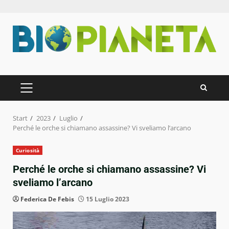
Zum
Inhalt
springen
PRIMÄRES
MENÜ
Start
2023
Luglio
Perché le orche si chiamano assassine? Vi sveliamo l’arcano
Curiosità
Perché le orche si chiamano assassine? Vi
sveliamo l’arcano
Federica De Febis
15 Luglio 2023