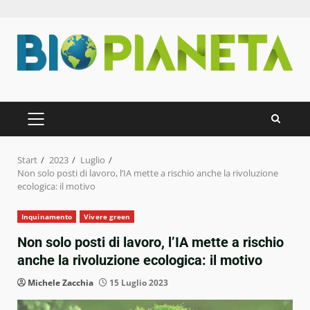
Zum
Inhalt
springen
PRIMÄRES
MENÜ
Start
2023
Luglio
Non solo posti di lavoro, l’IA mette a rischio anche la rivoluzione
ecologica: il motivo
Inquinamento
Vivere green
Non solo posti di lavoro, l’IA mette a rischio
anche la rivoluzione ecologica: il motivo
Michele Zacchia
15 Luglio 2023