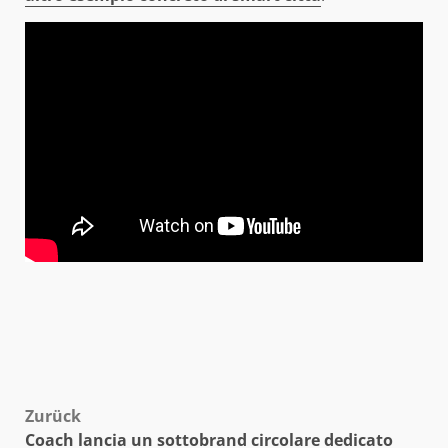
Beitragsnavigation
Zurück
Coach lancia un sottobrand circolare dedicato