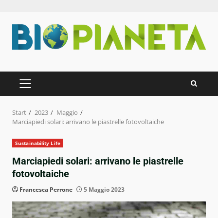
Zum
Inhalt
springen
PRIMÄRES
MENÜ
Start
2023
Maggio
Marciapiedi solari: arrivano le piastrelle fotovoltaiche
Sustainability Life
Marciapiedi solari: arrivano le piastrelle
fotovoltaiche
Francesca Perrone
5 Maggio 2023