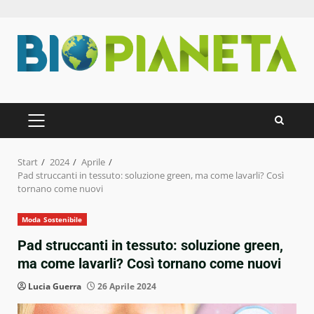
Zum
Inhalt
springen
PRIMÄRES
MENÜ
Start
2024
Aprile
Pad struccanti in tessuto: soluzione green, ma come lavarli? Così
tornano come nuovi
Moda Sostenibile
Pad struccanti in tessuto: soluzione green,
ma come lavarli? Così tornano come nuovi
Lucia Guerra
26 Aprile 2024