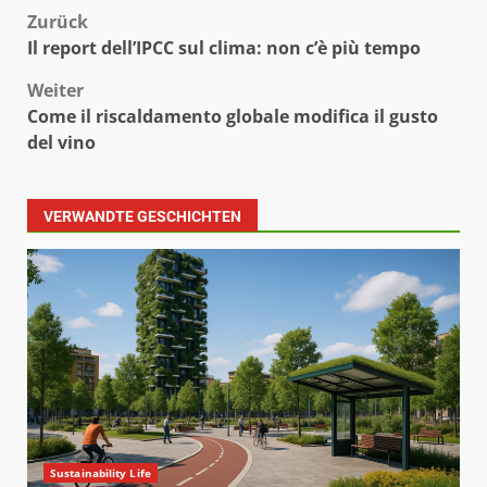
Beitragsnavigation
Zurück
Il report dell’IPCC sul clima: non c’è più tempo
Weiter
Come il riscaldamento globale modifica il gusto
del vino
VERWANDTE GESCHICHTEN
Sustainability Life