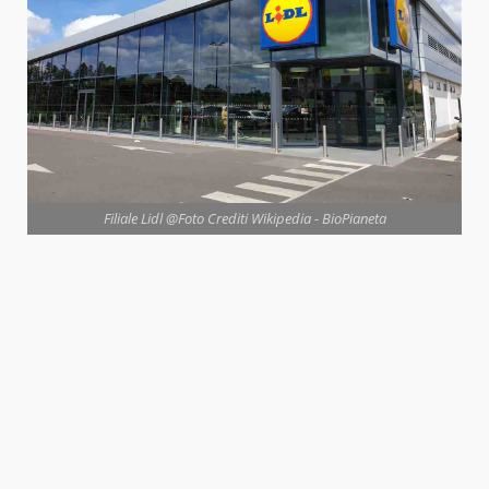
Filiale Lidl @Foto Crediti Wikipedia - BioPianeta