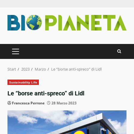
Zum
Inhalt
springen
PRIMÄRES
MENÜ
Start
2023
Marzo
Le “borse anti-spreco” di Lidl
Sustainability Life
Le “borse anti-spreco” di Lidl
Francesca Perrone
28 Marzo 2023