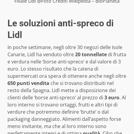
Filiale Lidl @Foto Crediti Wikipedia – BioPianeta
Le soluzioni anti-spreco di
Lidl
In poche settimane, negli oltre 30 negozi delle Isole
Canarie, Lidl ha venduto oltre
20 tonnellate
di frutta
e verdura nelle ‘borse anti-spreco’ e dal valore di 3
euro. Lo stesso risultato che la catena di
supermercati ora spera di ottenere anche negli oltre
650 punti vendita
che si trovano distribuiti nel
resto della Spagna. Lidl mette a disposizione dei
clienti delle ‘borse anti-spreco’ al prezzo di
3 euro
. Al
loro interno si trovano ortaggi, frutti e altri tipi di
verdure che potremmo definire ‘brutte’ o dal
packaging danneggiato. Alimenti dall’aspetto forse
meno invitante, ma che al loro interno sono
perfettamente integri e di ottima
qualità
. Cibo che