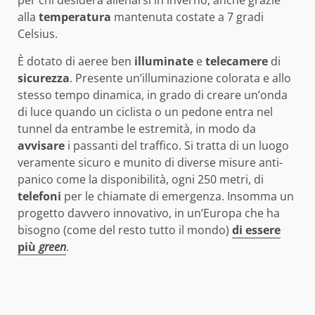
per chi desidera allenarsi in inverno, anche grazie
alla
temperatura
mantenuta costate a 7 gradi
Celsius.
È dotato di aeree ben
illuminate
e
telecamere
di
sicurezza
. Presente un’illuminazione colorata e allo
stesso tempo dinamica, in grado di creare un’onda
di luce quando un ciclista o un pedone entra nel
tunnel da entrambe le estremità, in modo da
avvisare
i passanti del traffico. Si tratta di un luogo
veramente sicuro e munito di diverse misure anti-
panico come la disponibilità, ogni 250 metri, di
telefoni
per le chiamate di emergenza. Insomma un
progetto davvero innovativo, in un’Europa che ha
bisogno (come del resto tutto il mondo)
di essere
più
green
.