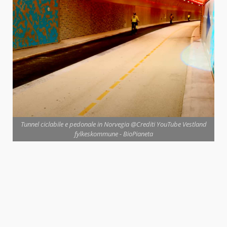
Tunnel ciclabile e pedonale in Norvegia @Crediti YouTube Vestland
fylkeskommune - BioPianeta