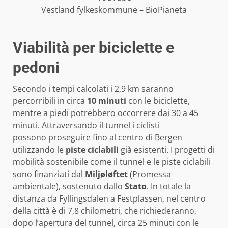
Vestland fylkeskommune – BioPianeta
Viabilità per biciclette e
pedoni
Secondo i tempi calcolati i 2,9 km saranno
percorribili in circa
10 minuti
con le biciclette,
mentre a piedi potrebbero occorrere dai 30 a 45
minuti. Attraversando il tunnel i ciclisti
possono proseguire fino al centro di Bergen
utilizzando le
piste ciclabili
già esistenti. I progetti di
mobilità sostenibile come il tunnel e le piste ciclabili
sono finanziati dal
Miljøløftet
(Promessa
ambientale), sostenuto dallo
Stato
. In totale la
distanza da Fyllingsdalen a Festplassen, nel centro
della città è di 7,8 chilometri, che richiederanno,
dopo l’apertura del tunnel, circa 25 minuti con le