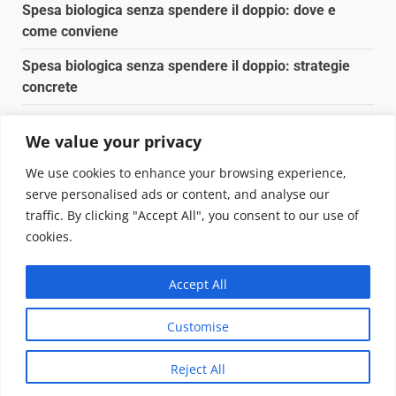
Spesa biologica senza spendere il doppio: dove e
come conviene
Spesa biologica senza spendere il doppio: strategie
concrete
Orto domestico per principianti: cosa coltivare in 2 mq
We value your privacy
Pulizia naturale della casa: 3 ingredienti che
We use cookies to enhance your browsing experience,
sostituiscono 10 prodotti chimici
serve personalised ads or content, and analyse our
traffic. By clicking "Accept All", you consent to our use of
Copyright © 2025 Biopianeta.it proprietà di Jws Media
cookies.
Srl - Via Cavour 310 - 00184 Roma - P.Iva 17132921002
Questo blog non è una testata giornalistica, in quanto
Accept All
viene aggiornato senza alcuna periodicità. Non può
pertanto considerarsi un prodotto editoriale ai sensi
Customise
della legge n. 62 del 07.03.2001
|
DarkNews
von AF
themes.
Reject All