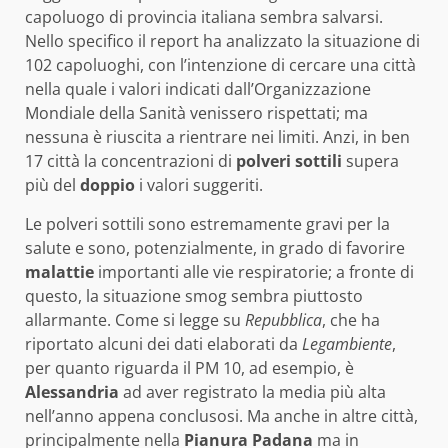
capoluogo di provincia italiana sembra salvarsi.
Nello specifico il report ha analizzato la situazione di
102 capoluoghi, con l’intenzione di cercare una città
nella quale i valori indicati dall’Organizzazione
Mondiale della Sanità venissero rispettati; ma
nessuna è riuscita a rientrare nei limiti. Anzi, in ben
17 città la concentrazioni di
polveri sottili
supera
più del
doppio
i valori suggeriti.
Le polveri sottili sono estremamente gravi per la
salute e sono, potenzialmente, in grado di favorire
malattie
importanti alle vie respiratorie; a fronte di
questo, la situazione smog sembra piuttosto
allarmante. Come si legge su
Repubblica
, che ha
riportato alcuni dei dati elaborati da
Legambiente
,
per quanto riguarda il PM 10, ad esempio, è
Alessandria
ad aver registrato la media più alta
nell’anno appena conclusosi. Ma anche in altre città,
principalmente nella
Pianura Padana
ma in