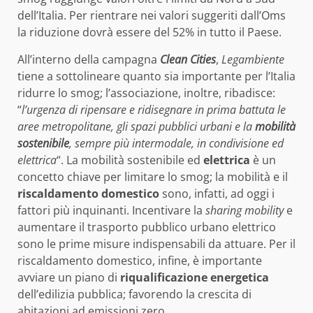
dell’Italia. Per rientrare nei valori suggeriti dall’Oms
la riduzione dovrà essere del 52% in tutto il Paese.
All’interno della campagna
Clean Cities
,
Legambiente
tiene a sottolineare quanto sia importante per l’Italia
ridurre lo smog; l’associazione, inoltre, ribadisce:
“
l’urgenza di ripensare e ridisegnare in prima battuta le
aree metropolitane, gli spazi pubblici urbani e la
mobilità
sostenibile
, sempre più intermodale, in condivisione ed
elettrica
“. La mobilità sostenibile ed
elettrica
è un
concetto chiave per limitare lo smog; la mobilità e il
riscaldamento domestico
sono, infatti, ad oggi i
fattori più inquinanti. Incentivare la
sharing mobility
e
aumentare il trasporto pubblico urbano elettrico
sono le prime misure indispensabili da attuare. Per il
riscaldamento domestico, infine, è importante
avviare un piano di
riqualificazione energetica
dell’edilizia pubblica; favorendo la crescita di
abitazioni ad emissioni zero.