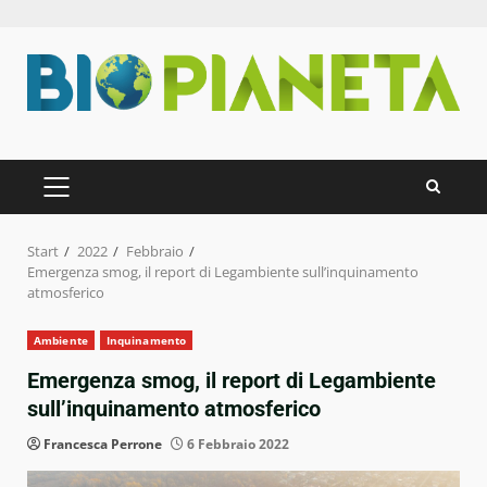
Zum
Inhalt
springen
PRIMÄRES
MENÜ
Start
2022
Febbraio
Emergenza smog, il report di Legambiente sull’inquinamento
atmosferico
Ambiente
Inquinamento
Emergenza smog, il report di Legambiente
sull’inquinamento atmosferico
Francesca Perrone
6 Febbraio 2022