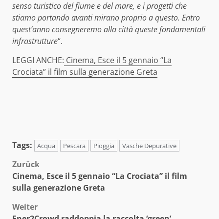
senso turistico del fiume e del mare, e i progetti che
stiamo portando avanti mirano proprio a questo. Entro
quest’anno consegneremo alla città queste fondamentali
infrastrutture
“.
LEGGI ANCHE:
Cinema, Esce il 5 gennaio “La
Crociata” il film sulla generazione Greta
Tags:
Acqua
Pescara
Pioggia
Vasche Depurative
Beitragsnavigation
Zurück
Cinema, Esce il 5 gennaio “La Crociata” il film
sulla generazione Greta
Weiter
Ener2Crowd raddoppia la raccolta ‘green’