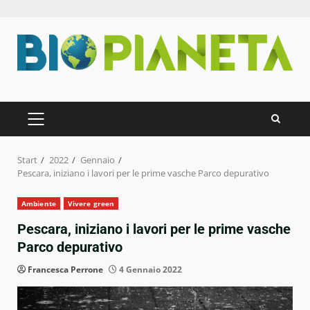
Zum
Inhalt
springen
PRIMÄRES
MENÜ
Start
2022
Gennaio
Pescara, iniziano i lavori per le prime vasche Parco depurativo
Ambiente
Vivere green
Pescara, iniziano i lavori per le prime vasche
Parco depurativo
Francesca Perrone
4 Gennaio 2022