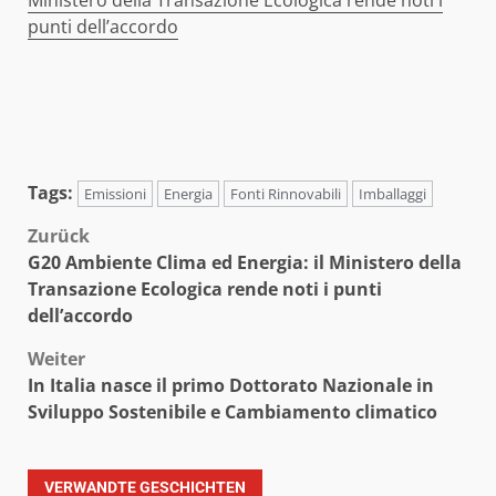
Ministero della Transazione Ecologica rende noti i
punti dell’accordo
Tags:
Emissioni
Energia
Fonti Rinnovabili
Imballaggi
Beitragsnavigation
Zurück
G20 Ambiente Clima ed Energia: il Ministero della
Transazione Ecologica rende noti i punti
dell’accordo
Weiter
In Italia nasce il primo Dottorato Nazionale in
Sviluppo Sostenibile e Cambiamento climatico
VERWANDTE GESCHICHTEN