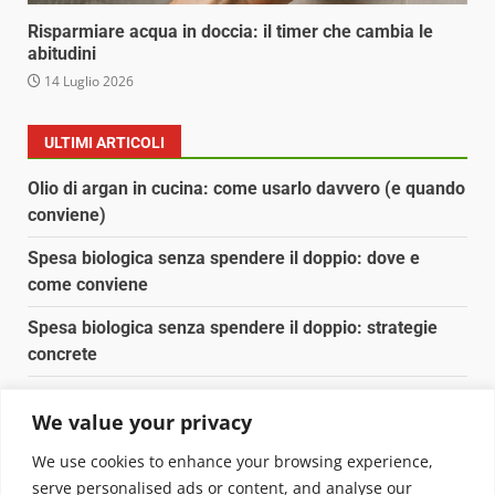
Risparmiare acqua in doccia: il timer che cambia le
abitudini
14 Luglio 2026
ULTIMI ARTICOLI
Olio di argan in cucina: come usarlo davvero (e quando
conviene)
Spesa biologica senza spendere il doppio: dove e
come conviene
Spesa biologica senza spendere il doppio: strategie
concrete
Orto domestico per principianti: cosa coltivare in 2 mq
We value your privacy
Pulizia naturale della casa: 3 ingredienti che
We use cookies to enhance your browsing experience,
sostituiscono 10 prodotti chimici
serve personalised ads or content, and analyse our