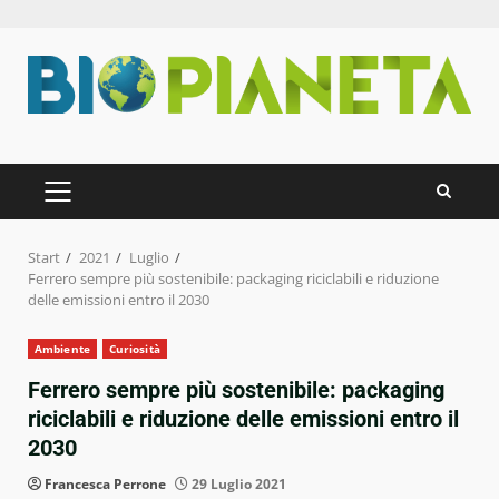
Zum
Inhalt
springen
PRIMÄRES
MENÜ
Start
2021
Luglio
Ferrero sempre più sostenibile: packaging riciclabili e riduzione
delle emissioni entro il 2030
Ambiente
Curiosità
Ferrero sempre più sostenibile: packaging
riciclabili e riduzione delle emissioni entro il
2030
Francesca Perrone
29 Luglio 2021