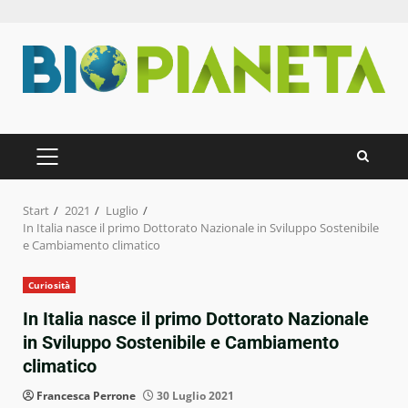
Zum
Inhalt
springen
PRIMÄRES
MENÜ
Start
2021
Luglio
In Italia nasce il primo Dottorato Nazionale in Sviluppo Sostenibile
e Cambiamento climatico
Curiosità
In Italia nasce il primo Dottorato Nazionale
in Sviluppo Sostenibile e Cambiamento
climatico
Francesca Perrone
30 Luglio 2021