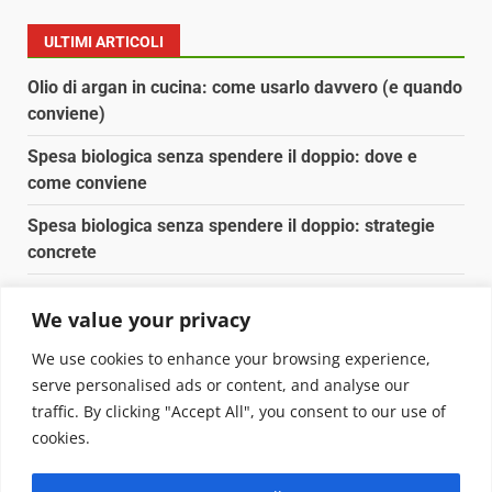
ULTIMI ARTICOLI
Olio di argan in cucina: come usarlo davvero (e quando
conviene)
Spesa biologica senza spendere il doppio: dove e
come conviene
Spesa biologica senza spendere il doppio: strategie
concrete
Orto domestico per principianti: cosa coltivare in 2 mq
We value your privacy
Pulizia naturale della casa: 3 ingredienti che
We use cookies to enhance your browsing experience,
sostituiscono 10 prodotti chimici
serve personalised ads or content, and analyse our
traffic. By clicking "Accept All", you consent to our use of
Copyright © 2025 Biopianeta.it proprietà di Jws Media
cookies.
Srl - Via Cavour 310 - 00184 Roma - P.Iva 17132921002
Questo blog non è una testata giornalistica, in quanto