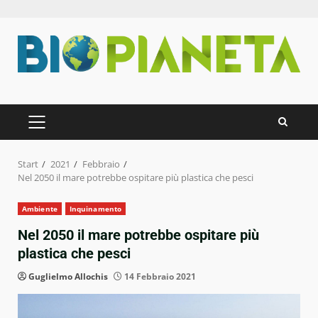
Zum
Inhalt
springen
PRIMÄRES
MENÜ
Start
2021
Febbraio
Nel 2050 il mare potrebbe ospitare più plastica che pesci
Ambiente
Inquinamento
Nel 2050 il mare potrebbe ospitare più
plastica che pesci
Guglielmo Allochis
14 Febbraio 2021