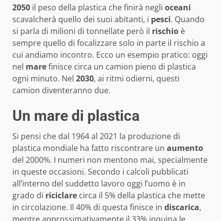
2050
il peso della plastica che finirà negli
oceani
scavalcherà quello dei suoi abitanti, i
pesci
. Quando
si parla di milioni di tonnellate però il
rischio
è
sempre quello di focalizzare solo in parte il rischio a
cui andiamo incontro. Ecco un esempio pratico: oggi
nel
mare
finisce circa un camion pieno di plastica
ogni minuto. Nel
2030
, ai ritmi odierni, questi
camion diventeranno due.
Un mare di plastica
Si pensi che dal 1964 al 2021 la produzione di
plastica mondiale ha fatto riscontrare un
aumento
del 2000%. I numeri non mentono mai, specialmente
in queste occasioni. Secondo i calcoli pubblicati
all’interno del suddetto lavoro oggi l’uomo è in
grado di
riciclare
circa il 5% della plastica che mette
in circolazione. Il 40% di questa finisce in
discarica
,
mentre approssimativamente il 33% inquina le