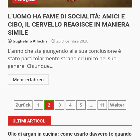
L’UOMO HA FAME DI SOCIALITÀ: AMICI E
CIBO, IL CERVELLO REAGISCE IN MANIERA
SIMILE
Guglielmo Allochis
26 Dicembre 2020
L’anno che sta giungendo alla sua conclusione è
stato particolarmente strano ed unico nel suo
genere. Chiunque...
Mehr erfahren
Paginazione
Zurück
1
2
3
4
5
…
11
Weiter
degli
ULTIMI ARTICOLI
articoli
Olio di argan in cucina: come usarlo davvero (e quando