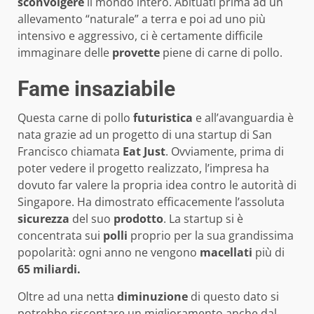
sconvolgere
il mondo intero. Abituati prima ad un
allevamento “naturale” a terra e poi ad uno più
intensivo e aggressivo, ci è certamente difficile
immaginare delle
provette
piene di carne di pollo.
Fame insaziabile
Questa carne di pollo
futuristica
e all’avanguardia è
nata grazie ad un progetto di una startup di San
Francisco chiamata
Eat Just
. Ovviamente, prima di
poter vedere il progetto realizzato, l’impresa ha
dovuto far valere la propria idea contro le autorità di
Singapore. Ha dimostrato efficacemente l’assoluta
sicurezza
del suo
prodotto
. La startup si è
concentrata sui
polli
proprio per la sua grandissima
popolarità: ogni anno ne vengono
macellati
più di
65 miliardi.
Oltre ad una netta
diminuzione
di questo dato si
potrebbe riscontare un miglioramento anche dal