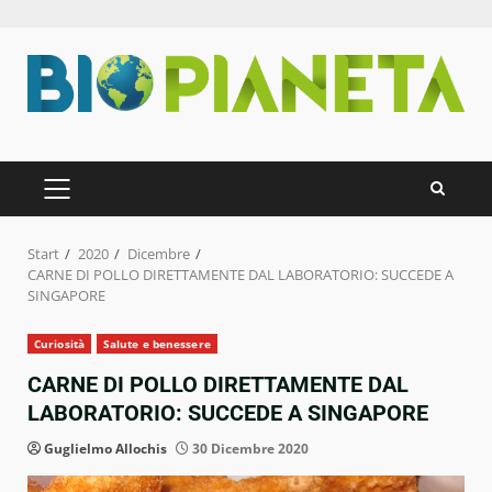
Zum
Inhalt
springen
PRIMÄRES
MENÜ
Start
2020
Dicembre
CARNE DI POLLO DIRETTAMENTE DAL LABORATORIO: SUCCEDE A
SINGAPORE
Curiosità
Salute e benessere
CARNE DI POLLO DIRETTAMENTE DAL
LABORATORIO: SUCCEDE A SINGAPORE
Guglielmo Allochis
30 Dicembre 2020