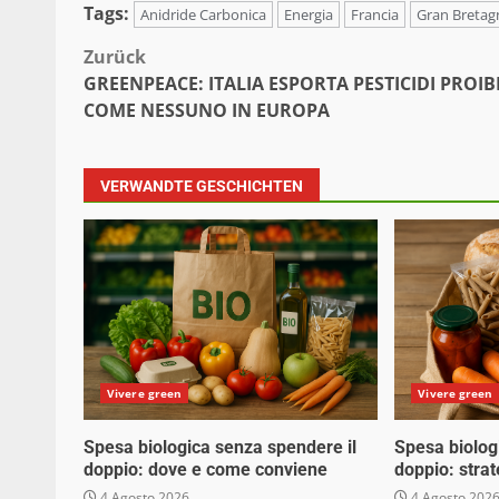
Tags:
Anidride Carbonica
Energia
Francia
Gran Bretag
Beitragsnavigation
Zurück
GREENPEACE: ITALIA ESPORTA PESTICIDI PROIBI
COME NESSUNO IN EUROPA
VERWANDTE GESCHICHTEN
Vivere green
Vivere green
Spesa biologica senza spendere il
Spesa biolog
doppio: dove e come conviene
doppio: stra
4 Agosto 2026
4 Agosto 202