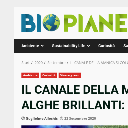
Zum
Inhalt
springen
Ambiente
Sustainability Life
Curiosità
Sa
Start
2020
Settembre
IL CANALE DELLA MANICA SI COL
Ambiente
Curiosità
Vivere green
IL CANALE DELLA 
ALGHE BRILLANTI
Guglielmo Allochis
22 Settembre 2020