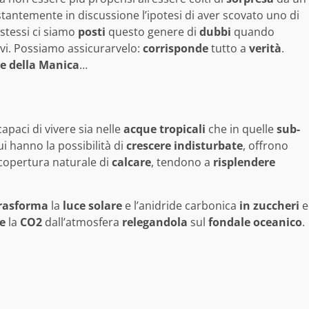
antemente in discussione l’ipotesi di aver scovato uno di
 stessi ci siamo
posti
questo genere di
dubbi
quando
rvi. Possiamo assicurarvelo:
corrisponde
tutto a
verità
.
e della Manica
…
apaci di vivere sia nelle
acque
tropicali
che in quelle
sub-
i hanno la possibilità di
crescere indisturbate
, offrono
 copertura naturale di
calcare
, tendono a
risplendere
rasforma
la
luce
solare
e l’anidride carbonica
in zuccheri
e
e
la
CO2
dall’atmosfera
relegandola
sul
fondale oceanico
.