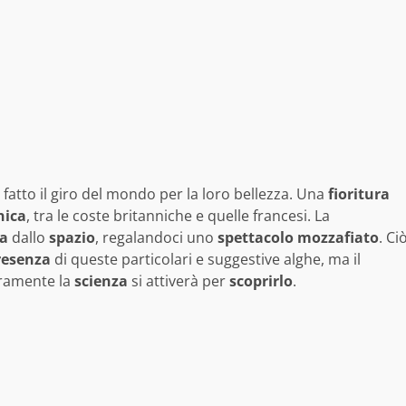
atto il giro del mondo per la loro bellezza. Una
fioritura
nica
, tra le coste britanniche e quelle francesi. La
a
dallo
spazio
, regalandoci uno
spettacolo
mozzafiato
. Ci
resenza
di queste particolari e suggestive alghe, ma il
uramente la
scienza
si attiverà per
scoprirlo
.