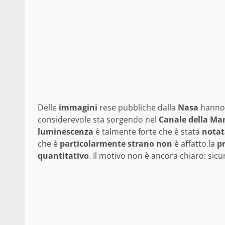
Delle
immagini
rese pubbliche dalla
Nasa
hanno f
considerevole sta sorgendo nel
Canale della Ma
luminescenza
è talmente forte che è stata
notat
che è
particolarmente
strano
non
è affatto la
p
quantitativo
. Il motivo non è ancora chiaro: sic