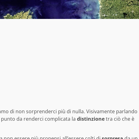
iamo di non sorprenderci più di nulla. Visivamente parlando
al punto da renderci complicata la
distinzione
tra ciò che è
a non essere più propensi all’essere colti di
sorpresa
da un