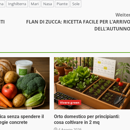
na
Inghilterra
Mari
Nasa
Piante
Sole
Weite
TI
FLAN DI ZUCCA: RICETTA FACILE PER L’ARRIV
DELL’AUTUNN
Vivere green
ica senza spendere il
Orto domestico per principianti:
tegie concrete
cosa coltivare in 2 mq
6
4 Agosto 2026