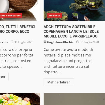
alute e benessere
Ambiente
CO, TUTTI I BENEFICI
ARCHITETTURA SOSTENIBILE:
TRO CORPO: ECCO
COPENAGHEN LANCIA LE ISOLE
O
MOBILI, ECCO IL PARKIPELAGO
lochis
30 Luglio 2020
Guglielmo Allochis
30 Luglio 2020
i cura del proprio
Come avrete avuto modo di
ccorrono per forza
notare, ci piace moltissimo
striali, costosi ed
segnalarvi alcuni progetti di
olto spesso...
architettura incentrati sul
rispetto...
ren
Mehr erfahren