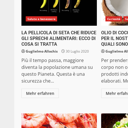
Salute e benessere
Curiosità
S
LA PELLICOLA DI SETA CHE RIDUCE
OLIO DI COC
GLI SPRECHI ALIMENTARI: ECCO DI
PER IL NOS
COSA SI TRATTA
QUALI SON
Guglielmo Allochis
30 Luglio 2020
Guglielmo Al
Più il tempo passa, maggiore
Per prenders
diventa la popolazione umana su
corpo non o
questo Pianeta. Questa è una
prodotti indu
sicurezza che...
elaborati. M
Mehr erfahren
Mehr erfah