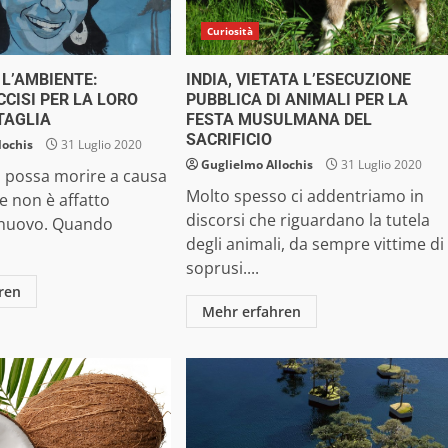
Curiosità
 L’AMBIENTE:
INDIA, VIETATA L’ESECUZIONE
CCISI PER LA LORO
PUBBLICA DI ANIMALI PER LA
TAGLIA
FESTA MUSULMANA DEL
SACRIFICIO
lochis
31 Luglio 2020
Guglielmo Allochis
31 Luglio 2020
 si possa morire a causa
Molto spesso ci addentriamo in
e non è affatto
discorsi che riguardano la tutela
 nuovo. Quando
degli animali, da sempre vittime di
soprusi....
ren
Mehr erfahren