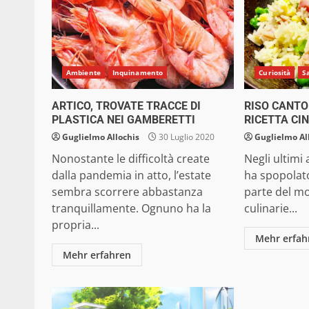
Ambiente
Inquinamento
Curiosità
S
ARTICO, TROVATE TRACCE DI
RISO CANTO
PLASTICA NEI GAMBERETTI
RICETTA CI
Guglielmo Allochis
30 Luglio 2020
Guglielmo Al
Nonostante le difficoltà create
Negli ultimi 
dalla pandemia in atto, l’estate
ha spopolat
sembra scorrere abbastanza
parte del mo
tranquillamente. Ognuno ha la
culinarie...
propria...
Mehr erfah
Mehr erfahren