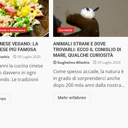
alute e benessere
Curiosità
NESE VEGANO: LA
ANIMALI STRANI E DOVE
NESE PIÙ FAMOSA
TROVARLI: ECCO IL CONIGLIO DI
MARE, QUALCHE CURIOSITÀ
lochis
30 Luglio 2020
Guglielmo Allochis
29 Luglio 2020
anni la cucina cinese
Come spesso accade, la natura è
o davvero in ogni
in grado di sorprenderci anche
ndo. Le tradizioni
dopo 200 mila anni dalla nostra...
Mehr erfahren
ren