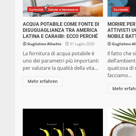
Curiosità
Salute e benessere
Curiosità
ACQUA POTABILE COME FONTE DI
MORIRE PER
DISUGUAGLIANZA TRA AMERICA
ATTIVISTI U
LATINA E CARAIBI: ECCO PERCHÉ
NOBILE BAT
Guglielmo Allochis
31 Luglio 2020
Guglielmo Al
La fornitura di acqua potabile è
Il fatto che
uno dei parametri più importanti
dell’ambient
per valutare la qualità della vita...
qualcosa di
facciamo...
Mehr erfahren
Mehr erfah