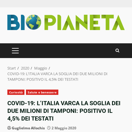
Zum
Inhalt
springen
PRIMÄRES
MENÜ
Start
2020
Maggio
COVID-19: L’ITALIA VARCA LA SOGLIA DEI DUE MILIONI DI
TAMPONI: POSITIVO IL 4,5% DEI TESTATI
Curiosità
Salute e benessere
COVID-19: L’ITALIA VARCA LA SOGLIA DEI
DUE MILIONI DI TAMPONI: POSITIVO IL
4,5% DEI TESTATI
Guglielmo Allochis
2 Maggio 2020