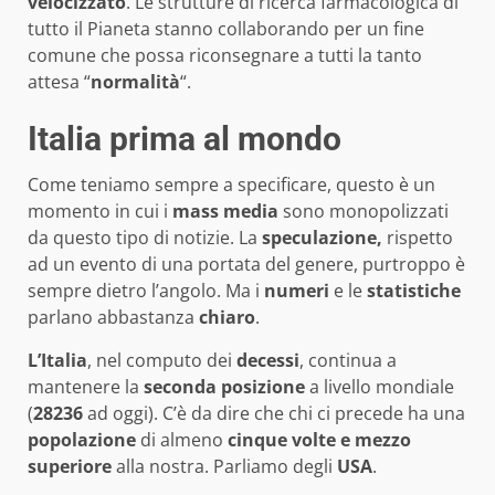
velocizzato
. Le strutture di ricerca farmacologica di
tutto il Pianeta stanno collaborando per un fine
comune che possa riconsegnare a tutti la tanto
attesa “
normalità
“.
Italia prima al mondo
Come teniamo sempre a specificare, questo è un
momento in cui i
mass
media
sono monopolizzati
da questo tipo di notizie. La
speculazione,
rispetto
ad un evento di una portata del genere, purtroppo è
sempre dietro l’angolo. Ma i
numeri
e le
statistiche
parlano abbastanza
chiaro
.
L’Italia
, nel computo dei
decessi
, continua a
mantenere la
seconda
posizione
a livello mondiale
(
28236
ad oggi). C’è da dire che chi ci precede ha una
popolazione
di almeno
cinque volte e mezzo
superiore
alla nostra. Parliamo degli
USA
.