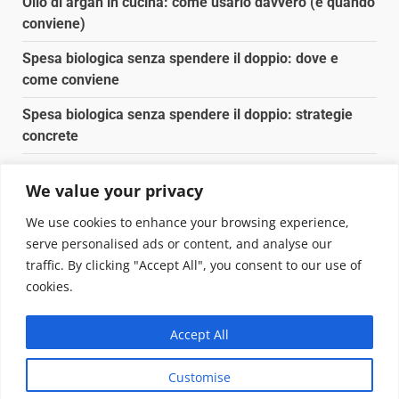
Olio di argan in cucina: come usarlo davvero (e quando
conviene)
Spesa biologica senza spendere il doppio: dove e
come conviene
Spesa biologica senza spendere il doppio: strategie
concrete
Orto domestico per principianti: cosa coltivare in 2 mq
We value your privacy
Pulizia naturale della casa: 3 ingredienti che
We use cookies to enhance your browsing experience,
sostituiscono 10 prodotti chimici
serve personalised ads or content, and analyse our
traffic. By clicking "Accept All", you consent to our use of
Copyright © 2025 Biopianeta.it proprietà di Jws Media
cookies.
Srl - Via Cavour 310 - 00184 Roma - P.Iva 17132921002
Questo blog non è una testata giornalistica, in quanto
Accept All
viene aggiornato senza alcuna periodicità. Non può
pertanto considerarsi un prodotto editoriale ai sensi
Customise
della legge n. 62 del 07.03.2001
|
DarkNews
von AF