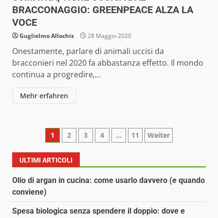
BRACCONAGGIO: GREENPEACE ALZA LA
VOCE
Guglielmo Allochis
28 Maggio 2020
Onestamente, parlare di animali uccisi da
bracconieri nel 2020 fa abbastanza effetto. Il mondo
continua a progredire,...
Mehr erfahren
Paginazione
1
2
3
4
…
11
Weiter
degli
ULTIMI ARTICOLI
articoli
Olio di argan in cucina: come usarlo davvero (e quando
conviene)
Spesa biologica senza spendere il doppio: dove e