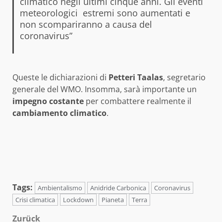
climatico negli ultimi cinque anni. Gli eventi
meteorologici estremi sono aumentati e
non scompariranno a causa del
coronavirus”
Queste le dichiarazioni di
Petteri
Taalas
, segretario
generale del WMO. Insomma, sarà importante un
impegno
costante
per combattere realmente il
cambiamento
climatico
.
Tags:
Ambientalismo
Anidride Carbonica
Coronavirus
Crisi climatica
Lockdown
Pianeta
Terra
Beitragsnavigation
Zurück