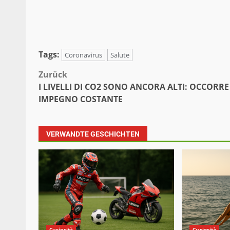
Tags:
Coronavirus
Salute
Beitragsnavigation
Zurück
I LIVELLI DI CO2 SONO ANCORA ALTI: OCCORR
IMPEGNO COSTANTE
VERWANDTE GESCHICHTEN
Curiosità
Curiosità