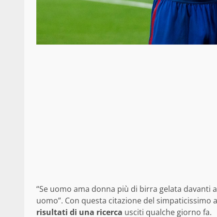
“Se uomo ama donna più di birra gelata davanti 
uomo”. Con questa citazione del simpaticissimo 
risultati di una ricerca
usciti qualche giorno fa.