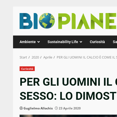
Zum
Inhalt
springen
Ambiente
Sustainability Life
Curiosità
Sa
Start
2020
Aprile
PER GLI UOMINI IL CALCIO È COME IL
Curiosità
PER GLI UOMINI IL
SESSO: LO DIMOS
Guglielmo Allochis
23 Aprile 2020