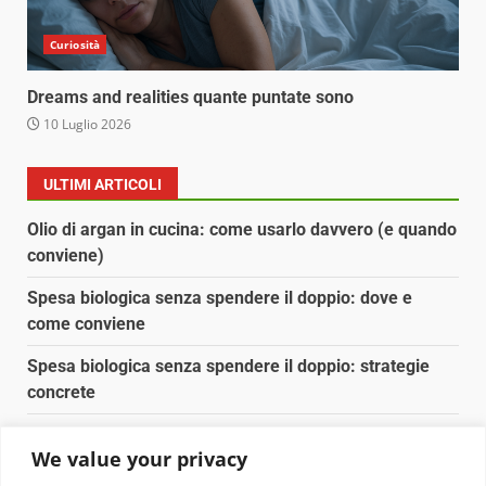
Curiosità
Dreams and realities quante puntate sono
10 Luglio 2026
ULTIMI ARTICOLI
Olio di argan in cucina: come usarlo davvero (e quando
conviene)
Spesa biologica senza spendere il doppio: dove e
come conviene
Spesa biologica senza spendere il doppio: strategie
concrete
Orto domestico per principianti: cosa coltivare in 2 mq
We value your privacy
Pulizia naturale della casa: 3 ingredienti che