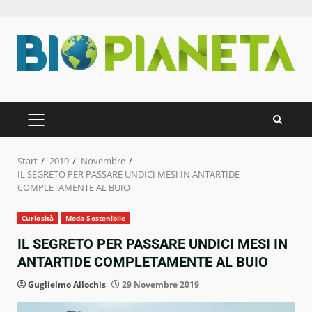
Zum
Inhalt
springen
PRIMÄRES
MENÜ
Start
2019
Novembre
IL SEGRETO PER PASSARE UNDICI MESI IN ANTARTIDE
COMPLETAMENTE AL BUIO
Curiosità
Moda Sostenibile
IL SEGRETO PER PASSARE UNDICI MESI IN
ANTARTIDE COMPLETAMENTE AL BUIO
Guglielmo Allochis
29 Novembre 2019