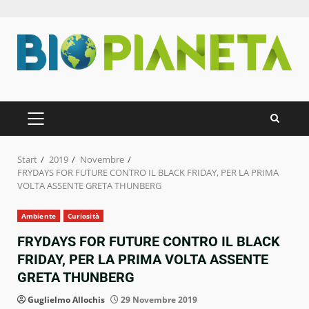
Zum
Inhalt
springen
PRIMÄRES
MENÜ
Start
2019
Novembre
FRYDAYS FOR FUTURE CONTRO IL BLACK FRIDAY, PER LA PRIMA
VOLTA ASSENTE GRETA THUNBERG
Ambiente
Curiosità
FRYDAYS FOR FUTURE CONTRO IL BLACK
FRIDAY, PER LA PRIMA VOLTA ASSENTE
GRETA THUNBERG
Guglielmo Allochis
29 Novembre 2019