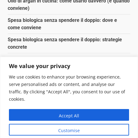
Olio di argan in cucina: come usarlo davvero (e quando
conviene)
Spesa biologica senza spendere il doppio: dove e
come conviene
Spesa biologica senza spendere il doppio: strategie
concrete
Orto domestico per principianti: cosa coltivare in 2 mq
We value your privacy
Pulizia naturale della casa: 3 ingredienti che
We use cookies to enhance your browsing experience,
sostituiscono 10 prodotti chimici
serve personalised ads or content, and analyse our
traffic. By clicking "Accept All", you consent to our use of
Copyright © 2025 Biopianeta.it proprietà di Jws Media
cookies.
Srl - Via Cavour 310 - 00184 Roma - P.Iva 17132921002
Questo blog non è una testata giornalistica, in quanto
Accept All
viene aggiornato senza alcuna periodicità. Non può
pertanto considerarsi un prodotto editoriale ai sensi
Customise
della legge n. 62 del 07.03.2001
|
DarkNews
von AF