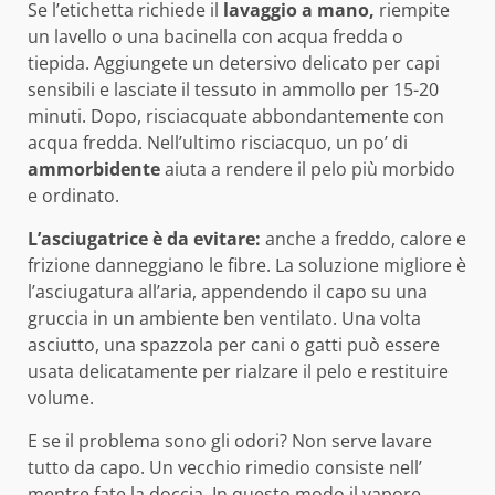
Se l’etichetta richiede il
lavaggio a mano,
riempite
un lavello o una bacinella con acqua fredda o
tiepida. Aggiungete un detersivo delicato per capi
sensibili e lasciate il tessuto in ammollo per 15-20
minuti. Dopo, risciacquate abbondantemente con
acqua fredda. Nell’ultimo risciacquo, un po’ di
ammorbidente
aiuta a rendere il pelo più morbido
e ordinato.
L’asciugatrice è da evitare:
anche a freddo, calore e
frizione danneggiano le fibre. La soluzione migliore è
l’asciugatura all’aria, appendendo il capo su una
gruccia in un ambiente ben ventilato. Una volta
asciutto, una spazzola per cani o gatti può essere
usata delicatamente per rialzare il pelo e restituire
volume.
E se il problema sono gli odori? Non serve lavare
tutto da capo. Un vecchio rimedio consiste nell’
mentre fate la doccia. In questo modo il vapore