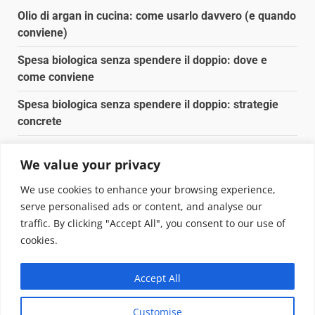
Olio di argan in cucina: come usarlo davvero (e quando
conviene)
Spesa biologica senza spendere il doppio: dove e
come conviene
Spesa biologica senza spendere il doppio: strategie
concrete
Orto domestico per principianti: cosa coltivare in 2 mq
We value your privacy
Pulizia naturale della casa: 3 ingredienti che
We use cookies to enhance your browsing experience,
sostituiscono 10 prodotti chimici
serve personalised ads or content, and analyse our
traffic. By clicking "Accept All", you consent to our use of
Copyright © 2025 Biopianeta.it proprietà di Jws Media
cookies.
Srl - Via Cavour 310 - 00184 Roma - P.Iva 17132921002
Questo blog non è una testata giornalistica, in quanto
Accept All
viene aggiornato senza alcuna periodicità. Non può
pertanto considerarsi un prodotto editoriale ai sensi
Customise