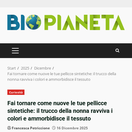
Zum
Inhalt
springen
PRIMÄRES
MENÜ
Start
2025
Dicembre
Fai tornare come nuove le tue pellicce sintetiche: il trucco della
nonna ravviva i colori e ammorbidisce il tessuto
Curiosità
Fai tornare come nuove le tue pellicce
sintetiche: il trucco della nonna ravviva i
colori e ammorbidisce il tessuto
Francesca Petriccione
16 Dicembre 2025