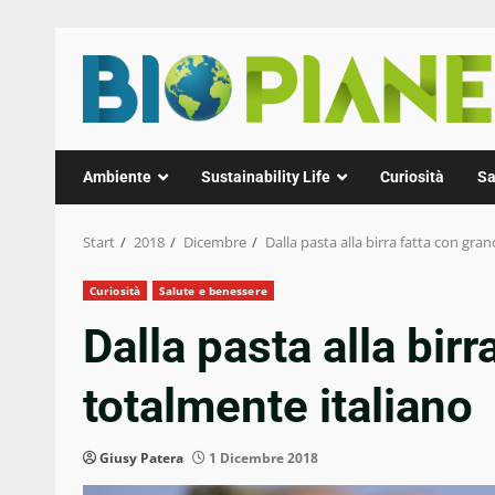
Zum
Inhalt
springen
Ambiente
Sustainability Life
Curiosità
Sa
Start
2018
Dicembre
Dalla pasta alla birra fatta con gra
Curiosità
Salute e benessere
Dalla pasta alla bir
totalmente italiano
Giusy Patera
1 Dicembre 2018