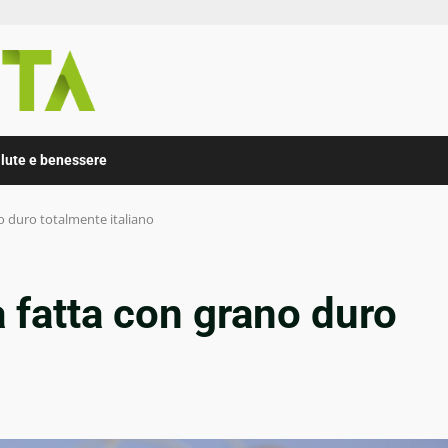
lute e benessere
no duro totalmente italiano
ra fatta con grano duro