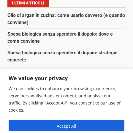
ULTIMI ARTICOLI
Olio di argan in cucina: come usarlo davvero (e quando
conviene)
Spesa biologica senza spendere il doppio: dove e
come conviene
Spesa biologica senza spendere il doppio: strategie
concrete
Orto domestico per principianti: cosa coltivare in 2 mq
We value your privacy
Pulizia naturale della casa: 3 ingredienti che
We use cookies to enhance your browsing experience,
sostituiscono 10 prodotti chimici
serve personalised ads or content, and analyse our
traffic. By clicking "Accept All", you consent to our use of
Copyright © 2025 Biopianeta.it proprietà di Jws Media
cookies.
Srl - Via Cavour 310 - 00184 Roma - P.Iva 17132921002
Questo blog non è una testata giornalistica, in quanto
Accept All
viene aggiornato senza alcuna periodicità. Non può