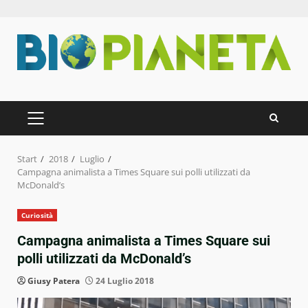
Zum
Inhalt
springen
PRIMÄRES
MENÜ
Start
2018
Luglio
Campagna animalista a Times Square sui polli utilizzati da
McDonald’s
Curiosità
Campagna animalista a Times Square sui
polli utilizzati da McDonald’s
Giusy Patera
24 Luglio 2018